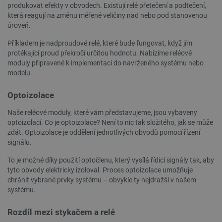
produkovat efekty v obvodech. Existují relé přetečení a podtečení,
která reagují na změnu měřené veličiny nad nebo pod stanovenou
úroveň.
Příkladem je nadproudové relé, které bude fungovat, když jím
protékající proud překročí určitou hodnotu. Nabízíme reléové
moduly připravené k implementaci do navrženého systému nebo
PHPSESSID
PHP.net
Zavřením
modelu.
botland.cz
prohlížeče
Optoizolace
Naše reléové moduly, které vám představujeme, jsou vybaveny
optoizolací. Co je optoizolace? Není to nic tak složitého, jak se může
zdát. Optoizolace je oddělení jednotlivých obvodů pomocí řízení
signálu.
To je možné díky použití optočlenu, který vysílá řídicí signály tak, aby
tyto obvody elektricky izoloval. Proces optoizolace umožňuje
chránit vybrané prvky systému – obvykle ty nejdražší v našem
systému.
Rozdíl mezi stykačem a relé