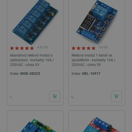
4.9 (10)
5.0 (9)
6kanálový reléový modul s
Reléový modul 1 kanál se
optoizolací - kontakty 10A /
zpožděním - kontakty 10A /
250VAC - cívka 5V
250VAC - cívka 5V
Index:
MOD-08223
Index:
GRL-10917
24h
24h