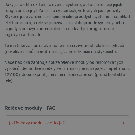
Jaký je rozdíl mezi těmito dvěma systémy, pokud je princip jejich
fungování stejný? Záleží na systémech, ve kterých jsou použity.
Stykače jsou zařízení pro spínání silnoproudých systémů - například
elektromotorů, a relé se používají pro slaboproudé systémy nebo
_lb
.botland.cz
Zavřením
signály s nulovým potenciálem - například při programování
prohlížeče
logických automatů.
To má také za následek mnohem větší životnost relé než stykačů
(několik milionů sepnutí na relé, až několik tisíc na stykačích).
Naše nabídka zahrnuje pouze reléové moduly od renomovaných
výrobců. Jednotlivé modely se liší mimo jiné v: napájecí napětí (např.
12V DC), doba zapnutí, maximální spínací proud (proud kontaktu
relé).
critData
botland.cz
9 minut
Reléové moduly - FAQ
51 sekund
▷ Reléový modul - co to je?
Reléový modul je elektronický nebo elektrický prvek, jehož