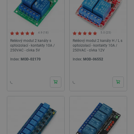
4.9 (18)
5.0 (25)
Reléový modul 2 kanály s
Reléový modul 2 kanály H / L s
optoizolací - kontakty 10A /
optoizolací - kontakty 10A /
250VAC - cívka 5V
250VAC - cívka 12V
Index:
MOD-02170
Index:
MOD-06552
24h
24h