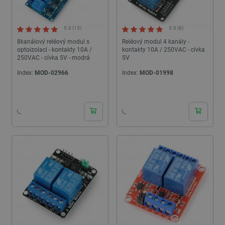
5.0 (15)
5.0 (8)
8kanálový reléový modul s
Reléový modul 4 kanály -
optoizolací - kontakty 10A /
kontakty 10A / 250VAC - cívka
250VAC - cívka 5V - modrá
5V
Index:
MOD-02966
Index:
MOD-01998
24h
24h