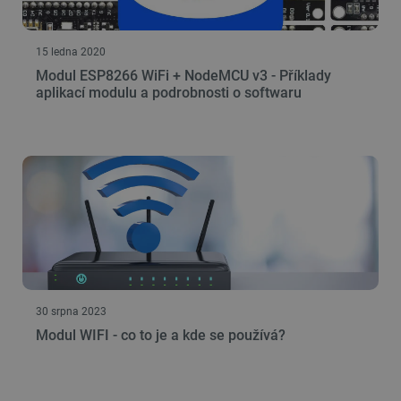
15 ledna 2020
Zásadách ochrany soukromí Google
Modul ESP8266 WiFi + NodeMCU v3 - Příklady
aplikací modulu a podrobnosti o softwaru
_smvs
.botland.cz
59 minut
53 sekund
VISITOR_PRIVACY_METADATA
YouTube
5 měsíců
.youtube.com
4 týdny
30 srpna 2023
Modul WIFI - co to je a kde se používá?