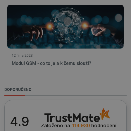
PrestaShop-
.botland.cz
2 týdny 6
[abcdef0123456789]{32}
dní
12 října 2023
Modul GSM - co to je a k čemu slouží?
isListDisplay
botland.cz
Zavřením
prohlížeče
DOPORUČENO
4.9
critCartData
botland.cz
9 minut
54 sekund
Založeno na
114 930
hodnocení