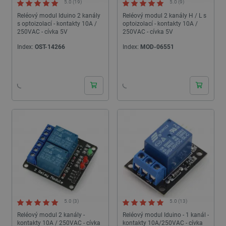
5.0 (19)
5.0 (9)
Reléový modul Iduino 2 kanály
Reléový modul 2 kanály H / L s
s optoizolací - kontakty 10A /
optoizolací - kontakty 10A /
250VAC - cívka 5V
250VAC - cívka 5V
Index:
OST-14266
Index:
MOD-06551
24h
24h
5.0 (3)
5.0 (13)
Reléový modul 2 kanály -
Reléový modul Iduino - 1 kanál -
kontakty 10A / 250VAC - cívka
kontakty 10A/250VAC - cívka