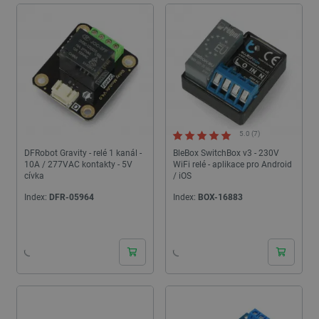
5.0 (7)
DFRobot Gravity - relé 1 kanál -
BleBox SwitchBox v3 - 230V
10A / 277VAC kontakty - 5V
WiFi relé - aplikace pro Android
cívka
/ iOS
Index:
DFR-05964
Index:
BOX-16883
24h
24h