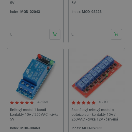
5V
5V
Index:
MOD-02043
Index:
MOD-08228
24h
24h
4.7 (22)
5.0 (6)
Reléový modul 1 kanál -
8kanálový reléový modul s
kontakty 10A / 250VAC - cívka
optoizolací - kontakty 10A /
5V
250VAC - cívka 12V - červená
Index:
MOD-08463
Index:
MOD-02699