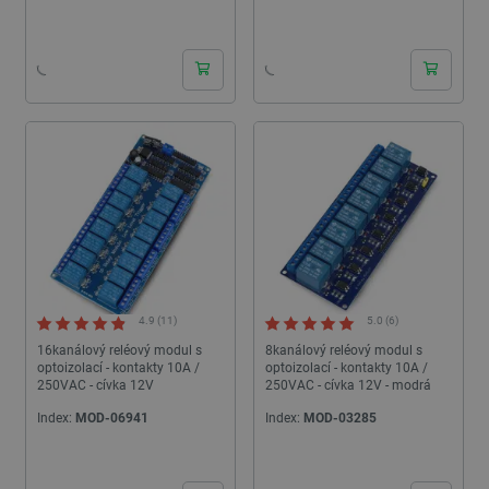
24h
24h
4.9 (11)
5.0 (6)
16kanálový reléový modul s
8kanálový reléový modul s
optoizolací - kontakty 10A /
optoizolací - kontakty 10A /
250VAC - cívka 12V
250VAC - cívka 12V - modrá
Index:
MOD-06941
Index:
MOD-03285
24h
24h