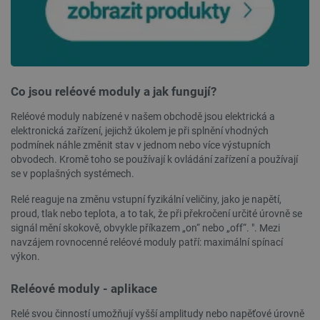
Co jsou reléové moduly a jak fungují?
__cf_bm
Cloudflare Inc.
29 minut
.webshopapp.com
56 sekund
Reléové moduly nabízené v našem obchodě jsou elektrická a
elektronická zařízení, jejichž úkolem je při splnění vhodných
podmínek náhle změnit stav v jednom nebo více výstupních
obvodech. Kromě toho se používají k ovládání zařízení a používají
se v poplašných systémech.
Relé reaguje na změnu vstupní fyzikální veličiny, jako je napětí,
proud, tlak nebo teplota, a to tak, že při překročení určité úrovně se
signál mění skokově, obvykle příkazem „on“ nebo „off“. ". Mezi
_lb_ccc
.botland.cz
1 rok
navzájem rovnocenné reléové moduly patří: maximální spínací
výkon.
Reléové moduly - aplikace
Relé svou činností umožňují vyšší amplitudy nebo napěťové úrovně