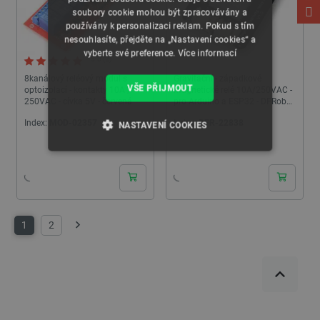
soubory cookie mohou být zpracovávány a
používány k personalizaci reklam. Pokud s tím
nesouhlasíte, přejděte na „Nastavení cookies“ a
vyberte své preference.
Více informací
5.0 (2)
8kanálový reléový modul s
Gravitační - západkové
VŠE PŘIJMOUT
optoizolací - kontakty 10A /
magnetické relé 10A/250VAC -
250VAC - cívka 5V - červená
pro Arduino a ESP32 - DFRobot
DFR0996
Index:
MOD-02357
Index:
DFR-22838
NASTAVENÍ COOKIES
24h
24h
NEZBYTNĚ NUTNÉ SOUBORY
VÝKONOVÉ SOUBORY
1
2
SOUBORY CÍLENÍ
Další
FUNKČNÍ SOUBORY