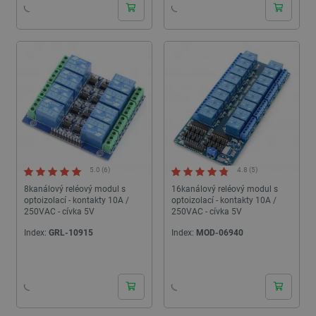
5.0 (6)
4.8 (5)
8kanálový reléový modul s
16kanálový reléový modul s
optoizolací - kontakty 10A /
optoizolací - kontakty 10A /
250VAC - cívka 5V
250VAC - cívka 5V
Index:
GRL-10915
Index:
MOD-06940
24h
24h