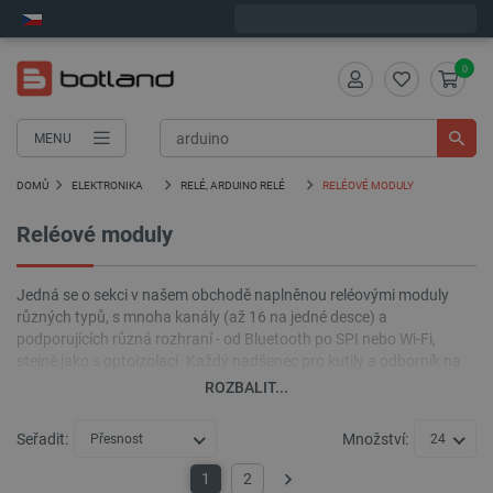
Expedujeme v pondělí
0
MENU
DOMŮ
ELEKTRONIKA
RELÉ, ARDUINO RELÉ
RELÉOVÉ MODULY
Reléové moduly
Jedná se o sekci v našem obchodě naplněnou reléovými moduly
různých typů, s mnoha kanály (až 16 na jedné desce) a
podporujících různá rozhraní - od Bluetooth po SPI nebo Wi-Fi,
stejně jako s optoizolací. Každý nadšenec pro kutily a odborník na
elektroniku v této části najde něco pro sebe a svůj model nebo
ROZBALIT...
systém. Podívejte se, co jsme pro vás připravili, a ponořte se do
světa relé pro Arduino, Raspberry Pi a další mikropočítače.
Seřadit:
Množství:
Přesnost
24
1
2
Další