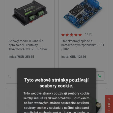
5.0 (6)
Reléový modul 8 kanálů s
Tranzistorový spínač s
optoizolací - kontakty
nastavitelným zpožděním - 15A
10A/250VAC/30VDC - cívka
/ 30V
7V-36V - Modbus RS485 -
Index:
WSR-25685
Index:
GRL-12126
Waveshare 25739
24h
24h
Tyto webové stránky používají
soubory cookie.
Tyto webové stránky používají soubory cookie
ke zlepšení uživatelského zážitku. Používáním
FILTRUJ
našich webových stránek souhlasíte se všemi
soubory cookie v souladu s našimi zásadami
používání souborů cookie. Údaje o uživateli a