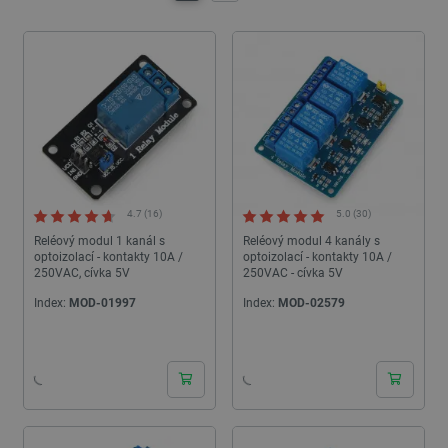
4.7 (16)
5.0 (30)
Reléový modul 1 kanál s
Reléový modul 4 kanály s
optoizolací - kontakty 10A /
optoizolací - kontakty 10A /
250VAC, cívka 5V
250VAC - cívka 5V
Index:
MOD-01997
Index:
MOD-02579
24h
24h