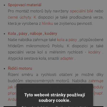
Spojovací materiál
Pro montáž motorů byly navrženy
speciální bílé
nebo
černé úchyty.
K
dispozici je také prodloužená verze,
která je vyrobena z
hliníku
se zvýšenou pevností.
Kola
,
pásy
,
náboje
,
kodéry
Naše nabídka zahrnuje také
kola
a
pásy
, přizpůsobené
hřídelům mikromotorů Pololu. K dispozici je také
speciální verze kol s měřením rychlosti -
kodéry
.
Atypická sestava kola, snazší
adaptér
.
Řidiči motoru
Řízení směru a rychlosti otáčení je možné díky
budičům stejnosměrných motorů. Nabídka
zahrnuje
jak integrované obvody
pro samopájení, tak i
moduly
připravené k připojení spolupracující se sadami (např.
Tyto webové stránky používají
Arduino
).
soubory cookie.