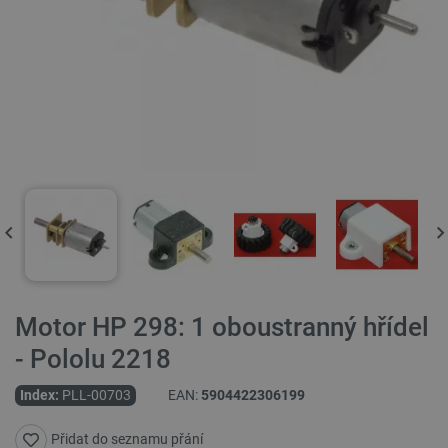
Motor HP 298: 1 oboustranný hřídel
- Pololu 2218
Index:
PLL-00703
EAN:
5904422306199
Přidat do seznamu přání