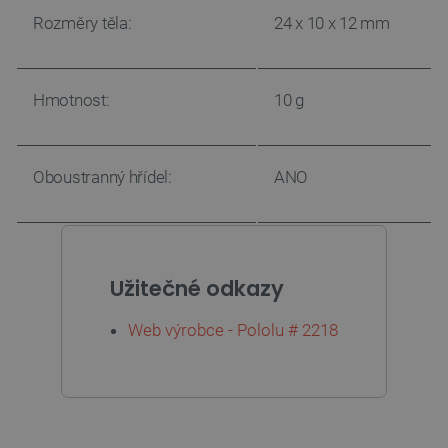
Rozměry těla:
24 x 10 x 12 mm
Hmotnost:
10 g
Oboustranný hřídel:
ANO
PrestaShop-
.botland.cz
2 týdny 6
[abcdef0123456789]{32}
dní
Užitečné odkazy
Web výrobce - Pololu # 2218
isListDisplay
botland.cz
Zavřením
prohlížeče