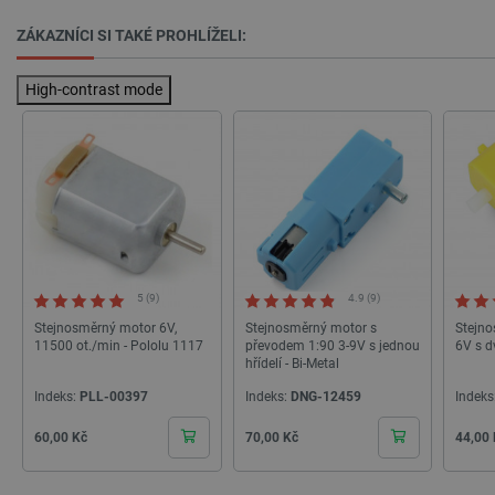
critCartData
botland.cz
9 minut
54 sekund
ZÁKAZNÍCI SI TAKÉ PROHLÍŽELI:
High-contrast mode
CookieScriptConsent
CookieScript
2 měsíce
botland.cz
4 týdny
5 (9)
4.9 (9)
Stejnosměrný motor 6V,
Stejnosměrný motor s
Stejno
11500 ot./min - Pololu 1117
převodem 1:90 3-9V s jednou
6V s d
hřídelí - Bi-Metal
Indeks:
PLL-00397
Indeks:
DNG-12459
Indeks
Cena
Cena
Cena
60,00 Kč
70,00 Kč
44,00