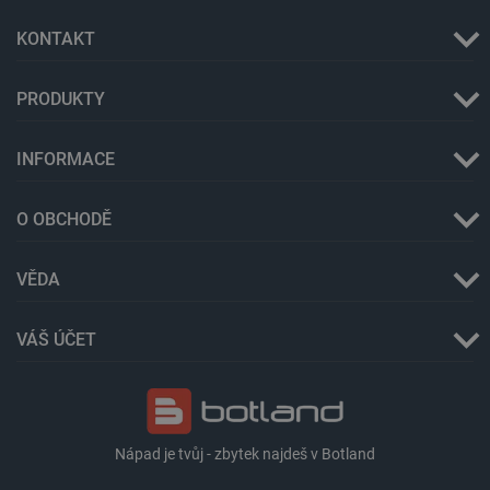
KONTAKT
PRODUKTY
INFORMACE
O OBCHODĚ
PHPSESSID
PHP.net
Zavřením
botland.cz
prohlížeče
VĚDA
VÁŠ ÚČET
Nápad je tvůj - zbytek najdeš v Botland