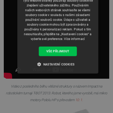
Tyto webové stránky používají soubory cookie ke
zlepšení uživatelského zážitku. Používáním
našich webových stránek souhlasíte se všemi
soubory cookie v souladu s našimi zásadami
používání souborů cookie. Údaje o uživateli a
soubory cookie mohou být zpracovávány a
používány k personalizaci reklam. Pokud s tím
nesouhlasíte, přejděte na „Nastavení cookies“ a
vyberte své preference.
Více informací
VŠE PŘIJMOUT
NASTAVENÍ COOKIES
NEZBYTNĚ NUTNÉ SOUBORY
Video z posledního běhu
vítězné
struktury s názvem Impact na
VÝKONOVÉ SOUBORY
robotickém turnaji T-BOT 2013. Robot, kterého jsme vyrobili, má mikro
SOUBORY CÍLENÍ
motory Pololu HP s převodem
10: 1.
FUNKČNÍ SOUBORY