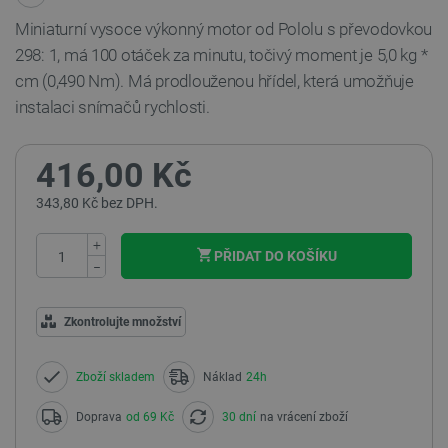
Miniaturní vysoce výkonný motor od Pololu s převodovkou
298: 1, má 100 otáček za minutu, točivý moment je 5,0 kg *
cm (0,490 Nm). Má prodlouženou hřídel, která umožňuje
instalaci snímačů rychlosti.
416,00 Kč
343,80 Kč bez DPH.
+
PŘIDAT DO KOŠÍKU
−
Zkontrolujte množství
Zboží skladem
Náklad
24h
Doprava
od 69 Kč
30 dní
na vrácení zboží