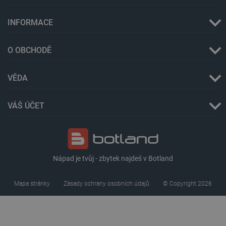
INFORMACE
O OBCHODĚ
_lb
.botland.cz
Zavřením
prohlížeče
VĚDA
VÁŠ ÚČET
Nápad je tvůj - zbytek najdeš v Botland
Mapa stránky
Zásady ochrany osobních údajů
© Copyright 2026
critData
botland.cz
9 minut
51 sekund