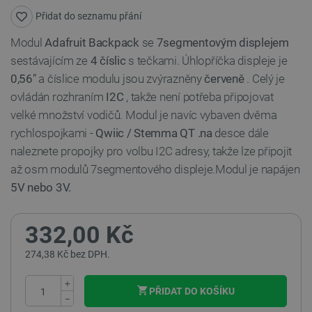
Přidat do seznamu přání
Modul
Adafruit Backpack
se
7segmentovým displejem
sestávajícím ze
4 číslic
s tečkami. Úhlopříčka displeje je
0,56"
a číslice modulu jsou zvýrazněny
červeně
. Celý je
ovládán rozhraním
I2C
, takže není potřeba připojovat
velké množství vodičů. Modul je navíc vybaven dvěma
rychlospojkami -
Qwiic / Stemma QT .na
desce dále
naleznete propojky pro volbu I2C adresy, takže lze připojit
až osm modulů 7segmentového displeje.Modul je napájen
5V nebo 3V.
332,00 Kč
274,38 Kč bez DPH.
+
PŘIDAT DO KOŠÍKU
−