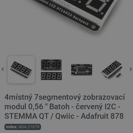
4místný 7segmentový zobrazovací
modul 0,56 '' Batoh - červený I2C -
STEMMA QT / Qwiic - Adafruit 878
Index:
ADA-21079