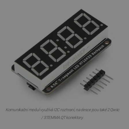
Zásadách
ochrany soukromí Google
_smvs
.botland.cz
59 minut
53 sekund
VISITOR_PRIVACY_METADATA
YouTube
5 měsíců
.youtube.com
4 týdny
Komunikační modul využívá I2C rozhraní, na desce jsou také 2 Qwiic
/ STEMMA QT konektory.