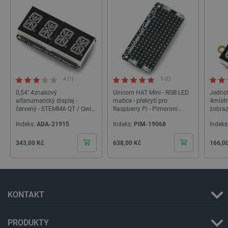
4 (1)
5 (2)
PHPSESSID
PHP.net
Zavřením
botland.cz
prohlížeče
0,54'' 4znakový
Unicorn HAT Mini - RGB LED
Jednot
alfanumerický displej -
matice - překrytí pro
4míst
červený - STEMMA QT / Qwiic
Raspberry Pi - Pimoroni
zobra
- Adafruit 1911
PIM498
červen
Indeks:
ADA-21915
Indeks:
PIM-19068
Indeks
Cena
Cena
Cena
343,00 Kč
638,00 Kč
166,0
KONTAKT
PRODUKTY