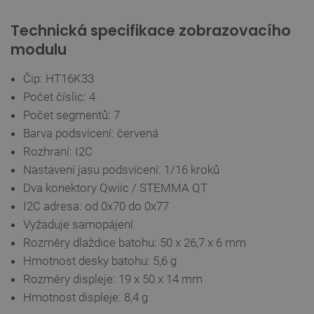
Technická specifikace zobrazovacího
modulu
Čip: HT16K33
Počet číslic: 4
Počet segmentů: 7
Barva podsvícení: červená
PrestaShop-
.botland.cz
2 týdny 6
[abcdef0123456789]{32}
dní
Rozhraní: I2C
Nastavení jasu podsvícení: 1/16 kroků
Dva konektory Qwiic / STEMMA QT
I2C adresa: od 0x70 do 0x77
isListDisplay
botland.cz
Zavřením
Vyžaduje samopájení
prohlížeče
Rozměry dlaždice batohu: 50 x 26,7 x 6 mm
Hmotnost desky batohu: 5,6 g
Rozměry displeje: 19 x 50 x 14 mm
critCartData
botland.cz
9 minut
Hmotnost displeje: 8,4 g
54 sekund