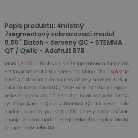
Popis produktu: 4místný
7segmentový zobrazovací modul
0,56 '' Batoh - červený I2C - STEMMA
QT / Qwiic - Adafruit 878
Modul
Adafruit
Backpack se
7segmentovým displejem
sestávajícím ze
4 číslic
s tečkami. Úhlopříčka
displeje
je
0,56"
a číslice modulu jsou zvýrazněny
červeně
. Celý je
ovládán rozhraním
I2C
, takže není potřeba připojovat
velké množství vodičů. Modul je navíc vybaven dvěma
rychlospojkami -
Qwiic
/ Stemma QT .na
desce dále
najdete propojky pro volbu I2C adresy, takže můžete
připojit až osm modulů 7segmentového displeje.Modul
je napájen
5V nebo 3V.