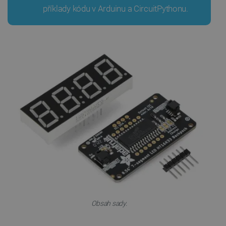
příklady kódu v Arduinu a CircuitPythonu.
Nezbytně nutné soubory
Výkonové soubory
Soubory cílení
Funkční soubory
Nezbytně nutné soubory cookie umožňují základní
funkce webových stránek, jako je přihlášení
uživatele a správa účtu. Webové stránky nelze bez
nezbytně nutných souborů cookie správně používat.
Poskytovatel
/
Název
Vyprší
Doména
udid
.botland.cz
4 týdny 2
dny
Obsah sady.
__cf_bm
Cloudflare Inc.
29 minut
.heureka.group
58 sekund