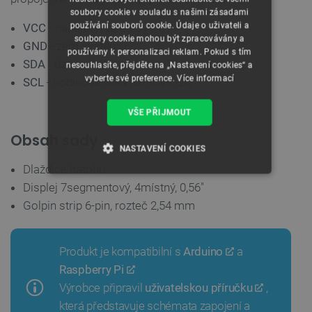
soubory cookie v souladu s našimi zásadami
používání souborů cookie. Údaje o uživateli a
VCC
- napájecí napětí 5V / 3V
soubory cookie mohou být zpracovávány a
GND
- zem systému
používány k personalizaci reklam. Pokud s tím
SDA
- datová linka rozhraní I2C
nesouhlasíte, přejděte na „Nastavení cookies“ a
vyberte své preference.
Více informací
SCL
- hodinová linka rozhraní I2C
VŠE PŘIJMOUT
Obsah sady
NASTAVENÍ COOKIES
Dlaždice batohu
NEZBYTNĚ NUTNÉ SOUBORY
Displej 7segmentový, 4místný, 0,56"
Golpin strip 6-pin, rozteč 2,54 mm
VÝKONOVÉ SOUBORY
SOUBORY CÍLENÍ
Produkt je kompatibilní s
Arduino
a
Raspberry Pi
FUNKČNÍ SOUBORY
Výrobce připravil
uživatelskou příručku
,
která představuje schémata zapojení a