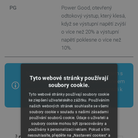
PG
Power Good, otevřený
odtokový výstup, který klesá,
když se výstupní napětí zvýší
o více než 20% a výstupní
napětí poklesne o více než
10%.
Na přání zákazníka můžeme dodat systém s
Tyto webové stránky používají
pájenými konektory goldpin. Za tímto účelem
soubory cookie.
prosím ponechejte informace v komentáři k
Tyto webové stránky používají soubory cookie
objednávce
ke zlepšení uživatelského zážitku. Používáním
našich webových stránek souhlasíte se všemi
soubory cookie v souladu s našimi zásadami
používání souborů cookie. Údaje o uživateli a
soubory cookie mohou být zpracovávány a
používány k personalizaci reklam. Pokud s tím
nesouhlasíte, přejděte na „Nastavení cookies“ a