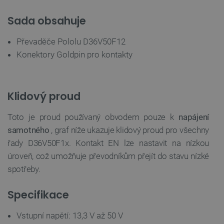
Sada obsahuje
Převaděče Pololu D36V50F12
CookieScriptConsent
CookieScript
2 měsíce
Konektory Goldpin pro kontakty
botland.cz
4 týdny
Klidový proud
Toto je proud používaný obvodem pouze k
napájení
samotného
, graf níže ukazuje klidový proud pro všechny
řady D36V50F1x. Kontakt EN lze nastavit na nízkou
úroveň, což umožňuje převodníkům přejít do stavu nízké
__cf_bm
Cloudflare Inc.
29 minut
spotřeby.
.bambulab.com
54 sekund
Specifikace
Vstupní napětí: 13,3 V až 50 V