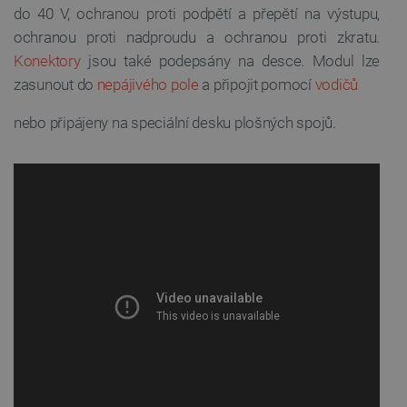
do 40 V, ochranou proti podpětí a přepětí na výstupu,
ochranou proti nadproudu a ochranou proti zkratu.
Konektory
jsou také podepsány na desce. Modul lze
zasunout do
nepájivého pole
a připojit pomocí
vodičů
nebo připájeny na speciální desku plošných spojů.