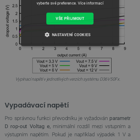
vyberte své preference.
Více informací
VŠE PŘIJMOUT
NASTAVENÍ COOKIES
NEZBYTNĚ NUTNÉ SOUBORY
VÝKONOVÉ SOUBORY
SOUBORY CÍLENÍ
Vypínací napětí v jednotlivých verzích systému D36V50Fx.
FUNKČNÍ SOUBORY
Vypadávací napětí
Pro
správnou funkci převodníku
je
vyžadován
parametr
Nezbytně nutné soubory
Výkonové soubory
D
rop-out Voltag
e,
minimální rozdíl mezi vstupním a
Soubory cílení
Funkční soubory
výstupním napětím. Pokud je například
výpadek 1 V a