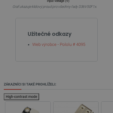
Graf ukazuje klidový proud pro všechny řady D36V50F1x.
PHPSESSID
PHP.net
Zavřením
botland.cz
prohlížeče
Užitečné odkazy
Web výrobce - Pololu #
4095
ZÁKAZNÍCI SI TAKÉ PROHLÍŽELI:
High-contrast mode