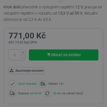
Krok dolů
převodník s výstupním napětím
12 V,
pracuje se
vstupním napětím v rozsahu od
13,3 V až 50 V.
Aktuální
účinnost
je od 2,3 A do 6,5 A.
771,00 Kč
637,19 Kč bez DPH.
+
PŘIDAT DO KOŠÍKU
−
Zkontrolujte množství
Zboží skladem
Náklad
24h
Doprava
od 69 Kč
30 dní
na vrácení zboží