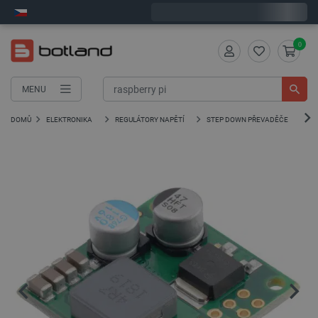
Expedujeme v pondělí
0
MENU
DOMŮ
ELEKTRONIKA
REGULÁTORY NAPĚTÍ
STEP DOWN PŘEVADĚČE