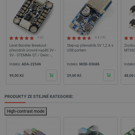
_lb
.botland.cz
Zavřením
prohlížeče
5 (2)
4.6 (10)
Level Booster Breakout -
Step-up převodník 5V 1,2 A s
Zvyšov
převodník úrovně napětí 3V -
USB portem
MT3608
5V - STEMMA QT / Qwiic -
Adafruit 5649
Indeks:
ADA-22546
Indeks:
MOD-03686
Indeks
Cena
Cena
Cena
99,00 Kč
29,00 Kč
48,00
critData
botland.cz
9 minut
51 sekund
PRODUKTY ZE STEJNÉ KATEGORIE:
High-contrast mode