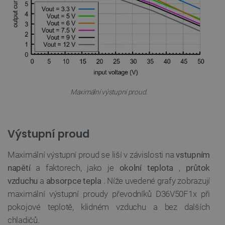
PrestaShop-
.botland.cz
2 týdny 6
[abcdef0123456789]{32}
dní
Maximální výstupní proud.
isListDisplay
botland.cz
Zavřením
prohlížeče
Výstupní proud
Maximální výstupní proud se liší v závislosti na
vstupním
napětí
a faktorech, jako je
okolní teplota
,
průtok
critCartData
botland.cz
9 minut
54 sekund
vzduchu
a
absorpce tepla
. Níže uvedené grafy zobrazují
maximální výstupní proudy převodníků D36V50F1x při
pokojové teplotě, klidném vzduchu a bez dalších
chladičů.