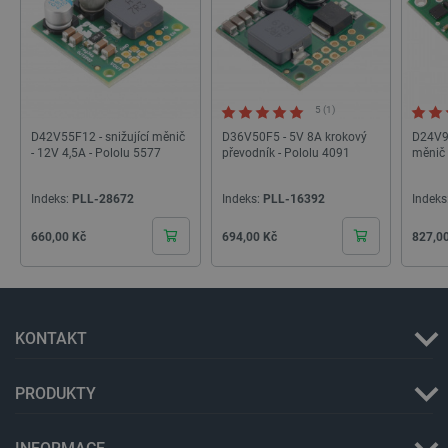
critAccountId
botland.cz
9 minut
52 sekund
5 (1)
D42V55F12 - snižující měnič
D36V50F5 - 5V 8A krokový
D24V90
- 12V 4,5A - Pololu 5577
převodník - Pololu 4091
měnič 
Indeks:
PLL-28672
Indeks:
PLL-16392
Indeks
Cena
Cena
Cena
660,00 Kč
694,00 Kč
827,0
Storage declaration
KONTAKT
Storage
Název
Popis
type
PRODUKTY
cartSkuToUrl
Místní
úložiště