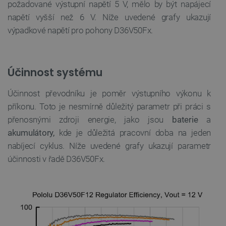
požadované výstupní napětí 5 V, mělo by být napájecí
Nezbytně nutné soubory cookie umožňují základní
funkce webových stránek, jako je přihlášení
napětí vyšší než
6 V. Níže uvedené grafy ukazují
uživatele a správa účtu. Webové stránky nelze bez
nezbytně nutných souborů cookie správně
výpadkové napětí pro pohony D36V50Fx.
používat.
Poskytovatel
/
Název
Vyprší
Doména
Účinnost systému
udid
.botland.cz
4 týdny 2
dny
Účinnost převodníku je poměr výstupního výkonu k
příkonu. Toto je nesmírně důležitý parametr při práci s
přenosnými zdroji energie, jako jsou
baterie
a
akumulátory,
kde je důležitá pracovní doba na jeden
nabíjecí cyklus. Níže uvedené grafy ukazují parametr
účinnosti v řadě
D36V50Fx.
__cf_bm
Cloudflare Inc.
29 minut
.heureka.group
58 sekund
Zásadách ochrany soukromí Google