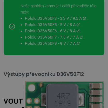
Naše nabídka zahrnuje i další převaděče této
řady:
Pololu D36V50F3 - 3,3 V / 9,5 A
,
Pololu D36V50F5 - 5 V / 8 A
,
Pololu D36V50F6 - 6 V / 8 A
,
Pololu D36V50F7 - 7,5 V / 7 A
,
Pololu D36V50F9 - 9 V / 7 A
Výstupy převodníku D36V50F12