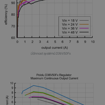
_smvs
.botland.cz
59 minut
53 sekund
VISITOR_PRIVACY_METADATA
YouTube
5 měsíců
.youtube.com
4 týdny
Účinnost systémů D36V50Fx.