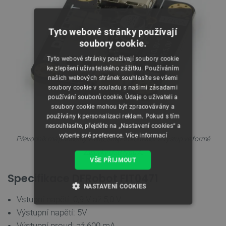
Tyto webové stránky používají
soubory cookie.
Tyto webové stránky používají soubory cookie
ke zlepšení uživatelského zážitku. Používáním
našich webových stránek souhlasíte se všemi
soubory cookie v souladu s našimi zásadami
používání souborů cookie. Údaje o uživateli a
soubory cookie mohou být zpracovávány a
používány k personalizaci reklam. Pokud s tím
nesouhlasíte, přejděte na „Nastavení cookies“ a
vyberte své preference.
Více informací
Převodník má pohodlný vstup, snap-in konektor a výstup ve formě
zásuvky USB typu A.
VŠE PŘIJMOUT
Specifikace DFRobot FIT0471
NASTAVENÍ COOKIES
Vstupní napětí: 0,9 V až 5,0 V
NEZBYTNĚ NUTNÉ SOUBORY
Výstupní napětí: 5V
Výstupní proud: až 600 mA