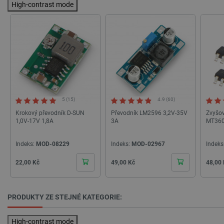
VISITOR_PRIVACY_METADATA
YouTube
5 měsíců
High-contrast mode
.youtube.com
4 týdny
5 (15)
4.9 (60)
Krokový převodník D-SUN
Převodník LM2596 3,2V-35V
Zvyšov
1,0V-17V 1,8A
3A
MT3608
Indeks:
MOD-08229
Indeks:
MOD-02967
Indeks
Cena
Cena
Cena
22,00 Kč
49,00 Kč
48,00
PrestaShop-
.botland.cz
2 týdny 6
[abcdef0123456789]{32}
dní
PRODUKTY ZE STEJNÉ KATEGORIE:
High-contrast mode