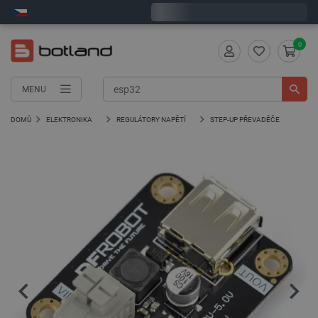
Expedujeme v pondělí
0
MENU
DOMŮ
ELEKTRONIKA
REGULÁTORY NAPĚTÍ
STEP-UP PŘEVADĚČE