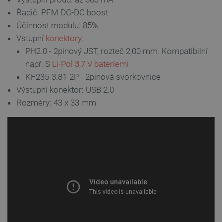
VÝKONOVÉ SOUBORY
Řadič: PFM DC-DC boost
Účinnost modulu: 85%
SOUBORY CÍLENÍ
Vstupní
konektory
:
PH2.0 - 2pinový JST, rozteč 2,00 mm. Kompatibilní
FUNKČNÍ SOUBORY
např. S
Li-Pol 3,7 V bateriemi
KF235-3.81-2P - 2pinová svorkovnice
Výstupní konektor: USB 2.0
Nezbytně nutné soubory
Výkonové soubory
Rozměry: 43 x 33 mm
Soubory cílení
Funkční soubory
Nezbytně nutné soubory cookie umožňují základní
funkce webových stránek, jako je přihlášení
uživatele a správa účtu. Webové stránky nelze bez
nezbytně nutných souborů cookie správně
používat.
Poskytovatel
/
Název
Vyprší
Doména
udid
.botland.cz
4 týdny 2
dny