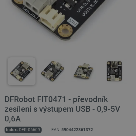
DFRobot FIT0471 - převodník
zesílení s výstupem USB - 0,9-5V
0,6A
Index:
DFR-06609
EAN:
5904422361372