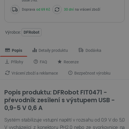
bude 5 ks.
Doprava
od 69 Kč
30 dní
na vrácení zboží
Výrobce:
DFRobot
Popis
Detaily produktu
Dodávka
Přílohy
FAQ
Recenze
Vrácení zboží a reklamace
Bezpečnost výrobku
Popis produktu: DFRobot FIT0471 -
převodník zesílení s výstupem USB -
0,9-5 V 0,6 A
Systém stabilizuje vstupní napětí v rozsahu od 0,9 V do 5,0
V vycházející z konektoru PH2.0 nebo ze svorkovnice na