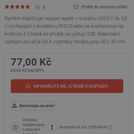
Přidat do seznamu přání
(
1
)
5
Systém stabilizuje vstupní napětí v rozsahu od 0,9 V do 5,0
V vycházející z konektoru PH2.0 nebo ze svorkovnice na
hodnotu 5 V, která se přivádí na výstup USB. Maximální
výstupní proud je 0,6 A, rozměry modulu jsou 43 x 33 mm.
77,00 Kč
63,64 Kč bez DPH.
INFORMUJTE MĚ, AŽ BUDE K DISPOZICI
Zkontrolujte množství
Dodávka
naplánována,
i
Dostupné od cca. 2026-09-30
k dispozici