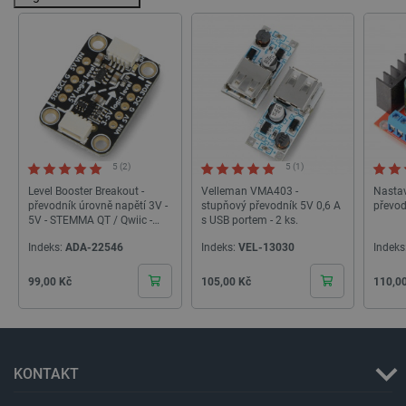
isListDisplay
botland.cz
Zavřením
prohlížeče
critCartData
botland.cz
9 minut
54 sekund
5 (2)
5 (1)
Level Booster Breakout -
Velleman VMA403 -
Nastav
převodník úrovně napětí 3V -
stupňový převodník 5V 0,6 A
převo
5V - STEMMA QT / Qwiic -
s USB portem - 2 ks.
Adafruit 5649
Indeks:
ADA-22546
Indeks:
VEL-13030
Indeks
Cena
Cena
Cena
99,00 Kč
105,00 Kč
110,0
CookieScriptConsent
CookieScript
2 měsíce
botland.cz
4 týdny
KONTAKT