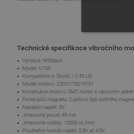
.
NEZBYTNĚ NUTN
Technické specifikace vibračního m
FUNKČNÍ SOUBO
Výrobce: M5Stack
Model: U159
Kompatibilní s: StickC / C-PLUS
Model motoru: Z3OC1T8219731
Nezbytně nutné soubory cooki
Konstrukce motoru: SMT motor s válcovým jádre
nezbytně nutných souborů coo
Počet pólů magnetu: 2-pólový (typ vnitřního magne
Název
Napájecí napětí: 3V
Jmenovitý proud: 85 mA
udid
Jmenovité otáčky: 12000 ot./min
__cf_bm
Použitelný rozsah napětí: 2,3V až 4,5V