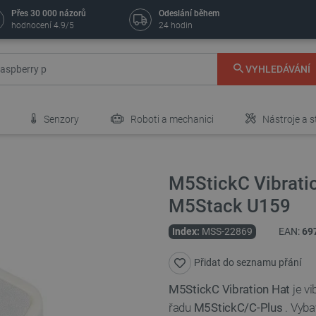
Přes 30 000 názorů
Odeslání během
hodnocení 4.9/5
24 hodin
VYHLEDÁVÁNÍ
Senzory
Roboti a mechanici
Nástroje a s
M5StickC Vibratio
M5Stack U159
Index:
MSS-22869
EAN:
69
Přidat do seznamu přání
M5StickC Vibration Hat
je v
řadu
M5StickC/C-Plus
. Vyba