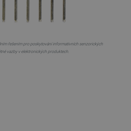
é relace napříč požadavky
živatele a volby soukromí
 o souhlasu návštěvníka s
ením, které zajistí, že
spektovány.
álním řešením pro poskytování informativních senzorických
 založeného na enginu
tné vazby v elektronických produktech.
referencí, jak se produkty
 aby se obsah nákupního
bchodu nebo při opuštění
pt.com k zapamatování
ů. Je nutné, aby banner
idmi a roboty. To je pro web
 používání jejich webových
idmi a roboty. To je pro web
 používání jejich webových