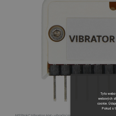
Tyto webov
webových st
cookie. Údaj
Pokud s t
M5StickC Vibration Hat - vibrační motor od M5Stack navržený sp