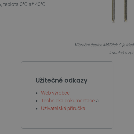
stránek.
, teplota 0°C až 40°C
.botland.cz
59 minut
Tento cookie se používá k řízení stavu uživatelsk
53 sekund
na stránky.
ATA
YouTube
5 měsíců
Tento soubor cookie slouží k ukládání souhlasu u
.youtube.com
4 týdny
pro jejich interakci s webem. Zaznamenává údaje
í Google
různými zásadami ochrany osobních údajů a nastav
jejich preference budou v budoucích sezeních re
Vibrační čepice M5Stick C je ide
.botland.cz
2 týdny 6
Tento soubor cookie je nutný pro provoz obchodu
dní
PrestaShop.
impulsů a zpě
botland.cz
Zavřením
Tento soubor cookie se používá k uložení vašich p
prohlížeče
zobrazují.
botland.cz
9 minut
Tento soubor cookie se používá k zajištění toho,
54 sekund
košíku neměnil při procházení různých stránek o
Užitečné odkazy
obchodu a jeho pozdějším návratu.
CookieScript
2 měsíce
Tento soubor cookie používá služba Cookie-Scri
Web výrobce
botland.cz
4 týdny
předvoleb souhlasu se soubory cookie návštěvník
cookie Cookie-Script.com fungoval správně.
Technická dokumentace
a
Cloudflare Inc.
29 minut
Tento soubor cookie se používá k rozlišení mezi l
Uživatelská příručka
.bambulab.com
54 sekund
přínosné, aby bylo možné podávat platné zprávy o
stránek.
Cloudflare Inc.
29 minut
Tento soubor cookie se používá k rozlišení mezi l
.webshopapp.com
56 sekund
přínosné, aby bylo možné podávat platné zprávy o
stránek.