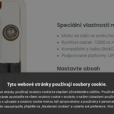
Speciální vlastnosti
Motor se otáčí ve směru ho
Rychlost otáček: 12000 ot.
Kompatibilní s řadou Stick
Podporované platformy: UI
Nastavte obsah
1x Vibrační čepice M5Stick
Tyto webové stránky používají soubory cookie.
1x Oboustranná samolepka
é stránky používají soubory cookie ke zlepšení uživatelského zážitku. Použív
ránek souhlasíte se všemi soubory cookie v souladu s našimi zásadami použí
e o uživateli a soubory cookie mohou být zpracovávány a používány k personal
ím nesouhlasíte, přejděte na „Nastavení cookies“ a vyberte své preference.
Více
eciálně pro řadu
M5StickC / C-Plus