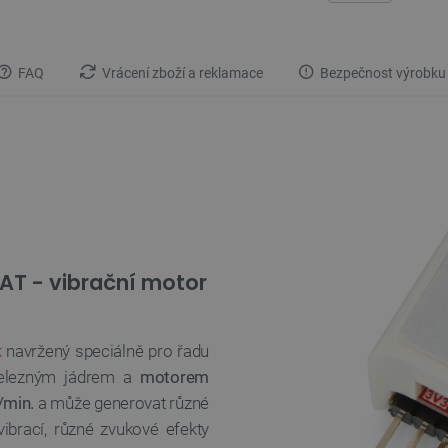
FAQ
Vrácení zboží a reklamace
Bezpečnost výrobku
HAT - vibrační motor
k
navržený speciálně pro řadu
železným jádrem a
motorem
/min.
a může generovat různé
vibrací, různé zvukové efekty