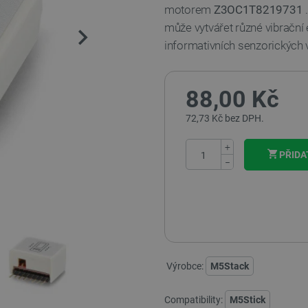
motorem
Z3OC1T8219731
.
může vytvářet různé vibrační e
informativních senzorických 
88,00 Kč
72,73 Kč bez DPH.
+
PŘIDA
−
Výrobce:
M5Stack
Compatibility:
M5Stick