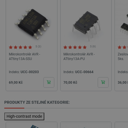
Zásadách ochrany soukromí Google
_smvs
.botland.cz
59 minut
53 sekund
5 (3)
5 (9)
Mikrokontrolér AVR -
Mikrokontrolér AVR -
Zesilo
ATtiny13A-SSU
ATtiny13A-PU
5ks.
VISITOR_PRIVACY_METADATA
YouTube
5 měsíců
.youtube.com
4 týdny
Indeks:
UCC-00203
Indeks:
UCC-00664
Indeks
Cena
Cena
Cena
69,00 Kč
70,00 Kč
36,00
PRODUKTY ZE STEJNÉ KATEGORIE:
High-contrast mode