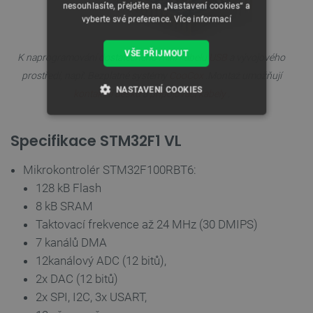
nesouhlasíte, přejděte na „Nastavení cookies“ a
vyberte své preference.
Více informací
VŠE PŘIJMOUT
K naprogramování dostatečného
mini kabelu USB
a vývojového
prostředí, např. Bezplatné systémy
CooCox
.Montaż umožňují
NASTAVENÍ COOKIES
kontaktní desku
a
připojovací kabely
.
NEZBYTNĚ NUTNÉ SOUBORY
Specifikace STM32F1 VL
VÝKONOVÉ SOUBORY
Mikrokontrolér STM32F100RBT6:
128 kB Flash
SOUBORY CÍLENÍ
8 kB SRAM
FUNKČNÍ SOUBORY
Taktovací frekvence až 24 MHz (30 DMIPS)
7 kanálů DMA
12kanálový ADC (12 bitů),
2x DAC (12 bitů)
Nezbytně nutné soubory
Výkonové soubory
2x SPI, I2C, 3x USART,
Soubory cílení
Funkční soubory