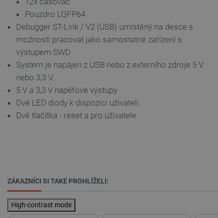
12x časovač
Nezbytně nutné soubory cookie umožňují základní
Pouzdro LQFP64
funkce webových stránek, jako je přihlášení
Debugger ST-Link / V2 (USB) umístěný na desce s
uživatele a správa účtu. Webové stránky nelze bez
nezbytně nutných souborů cookie správně
možností pracovat jako samostatné zařízení s
používat.
výstupem SWD
Poskytovatel
/
Název
Vyprší
Systém je napájen z USB nebo z externího zdroje 5 V
Doména
nebo 3,3 V.
udid
.botland.cz
4 týdny 2
dny
5 V a 3,3 V napěťové výstupy
Dvě LED diody k dispozici uživateli
Dvě tlačítka - reset a pro uživatele
__cf_bm
Cloudflare Inc.
29 minut
.heureka.group
58 sekund
ZÁKAZNÍCI SI TAKÉ PROHLÍŽELI:
High-contrast mode