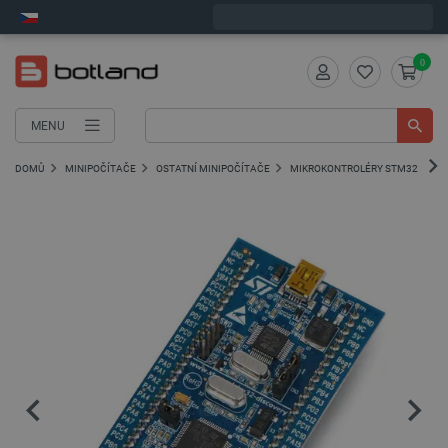
Expedujeme v pondělí
0
MENU
DOMŮ
MINIPOČÍTAČE
OSTATNÍ MINIPOČÍTAČE
MIKROKONTROLÉRY STM32
S