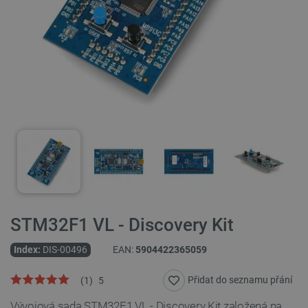
STM32F1 VL - Discovery Kit
Index:
DIS-00496
EAN:
5904422365059
Přidat do seznamu přání
(
1
)
5
Vývojová sada STM32F1 VL - Discovery Kit založená na