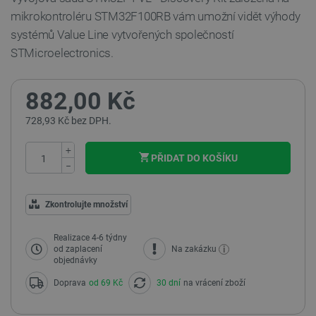
mikrokontroléru STM32F100RB vám umožní vidět výhody
systémů Value Line vytvořených společností
STMicroelectronics.
882,00 Kč
728,93 Kč bez DPH.
+
PŘIDAT DO KOŠÍKU
−
Zkontrolujte množství
Realizace 4-6 týdny
i
od zaplacení
Na zakázku
objednávky
Doprava
od 69 Kč
30 dní
na vrácení zboží