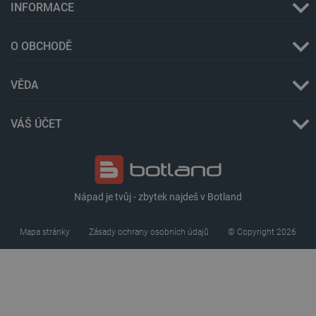
INFORMACE
O OBCHODĚ
VĚDA
critAccountId
botland.cz
9 minut
52 sekund
VÁŠ ÚČET
Nápad je tvůj - zbytek najdeš v Botland
Mapa stránky
Zásady ochrany osobních údajů
© Copyright 2026
Storage declaration
Storage