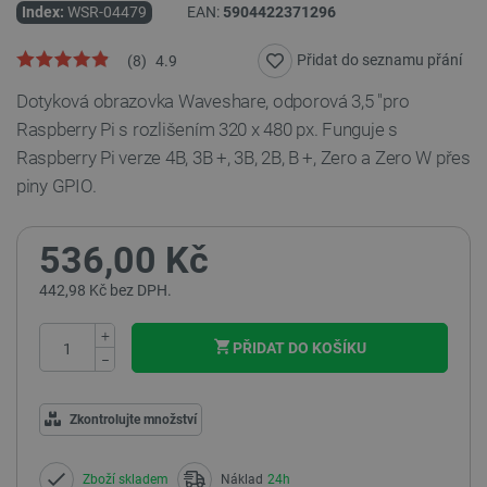
Index:
WSR-04479
EAN:
5904422371296
Přidat do seznamu přání
(
8
)
4.9
Dotyková obrazovka Waveshare, odporová 3,5 "pro
Raspberry Pi s rozlišením 320 x 480 px. Funguje s
Raspberry Pi verze 4B, 3B +, 3B, 2B, B +, Zero a Zero W přes
piny GPIO.
536,00 Kč
442,98 Kč bez DPH.
+
PŘIDAT DO KOŠÍKU
−
Zkontrolujte množství
Zboží skladem
Náklad
24h