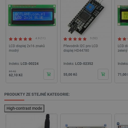
4.9 (11)
5 (52)
PHPSESSID
PHP.net
Zavřením
LCD displej 2x16 znaků
Převodník I2C pro LCD
LCD di
botland.cz
prohlížeče
modrý
displej HD44780
zelený 
Indeks:
LCD-00224
Indeks:
LCD-02352
Indeks
69 Kč
Základní cena
Cena
Cena
Cena
55,00 Kč
71,00
62,10 Kč
PRODUKTY ZE STEJNÉ KATEGORIE:
High-contrast mode