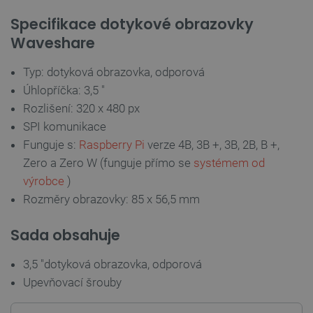
Specifikace dotykové obrazovky
Waveshare
Typ: dotyková obrazovka, odporová
Úhlopříčka: 3,5 "
Rozlišení: 320 x 480 px
CookieScriptConsent
CookieScript
2 měsíce
SPI komunikace
botland.cz
4 týdny
Funguje s:
Raspberry Pi
verze 4B, 3B +, 3B, 2B, B +,
Zero a Zero W (funguje přímo se
systémem od
výrobce
)
Rozměry obrazovky: 85 x 56,5 mm
Sada obsahuje
3,5 "dotyková obrazovka, odporová
Upevňovací šrouby
__cf_bm
Cloudflare Inc.
29 minut
.bambulab.com
54 sekund