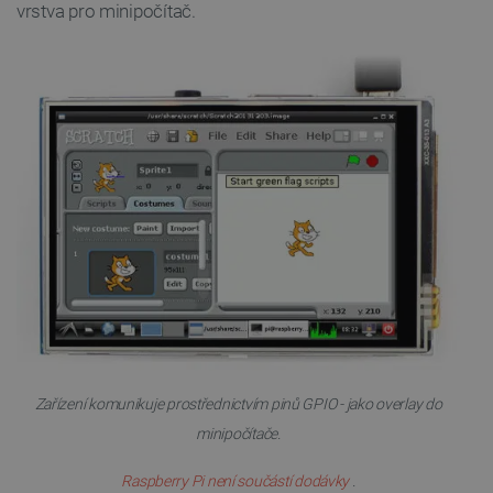
vrstva pro minipočítač.
Zařízení komunikuje prostřednictvím pinů GPIO - jako overlay do
minipočítače.
Raspberry Pi není součástí dodávky
.