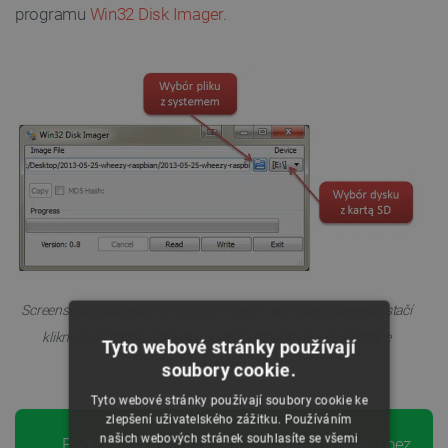
programu
Win32 Disk Imager.
Screenshot programu
Win32 Disk Imager
, po výběru systému stačí
kliknout na tlačítko Zapsat a počkat, až bude proces instalace
Tyto webové stránky používají
dokončen.
soubory cookie.
Tyto webové stránky používají soubory cookie ke
zlepšení uživatelského zážitku. Používáním
našich webových stránek souhlasíte se všemi
Podrobný popis připojení, instalace ovladačů bez