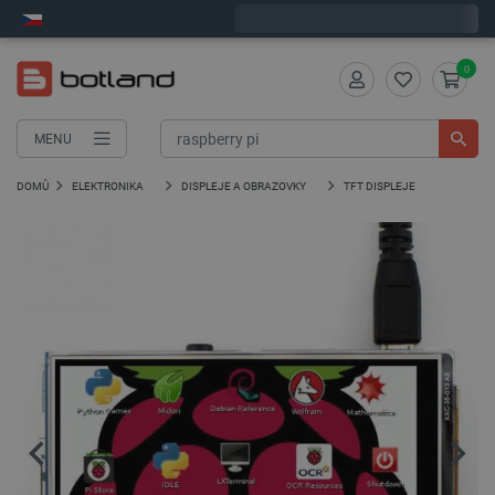
Expedujeme v pátek
0
MENU
DOMŮ
ELEKTRONIKA
DISPLEJE A OBRAZOVKY
TFT DISPLEJE