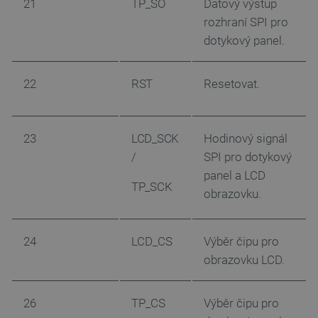
21
TP_SO
Datový výstup
rozhraní SPI pro
dotykový panel.
Zásadách
ochrany soukromí Google
22
RST
Resetovat.
_smvs
.botland.cz
59 minut
53 sekund
23
LCD_SCK
Hodinový signál
/
SPI pro dotykový
panel a LCD
TP_SCK
obrazovku.
VISITOR_PRIVACY_METADATA
YouTube
5 měsíců
.youtube.com
4 týdny
24
LCD_CS
Výběr čipu pro
obrazovku LCD.
26
TP_CS
Výběr čipu pro