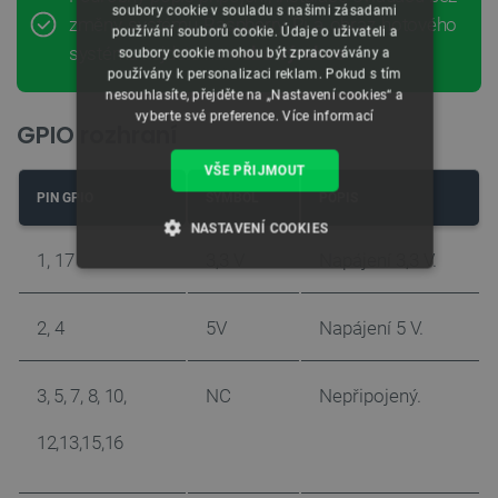
soubory cookie v souladu s našimi zásadami
změny systému Raspberry Pi a obraz hotového
používání souborů cookie. Údaje o uživateli a
systému najdete na
webu výrobce
soubory cookie mohou být zpracovávány a
používány k personalizaci reklam. Pokud s tím
nesouhlasíte, přejděte na „Nastavení cookies“ a
vyberte své preference.
Více informací
GPIO rozhraní
VŠE PŘIJMOUT
PIN GPIO
SYMBOL
POPIS
NASTAVENÍ COOKIES
1, 17
3,3 V
Napájení 3,3 V.
NEZBYTNĚ NUTNÉ SOUBORY
2, 4
5V
Napájení 5 V.
VÝKONOVÉ SOUBORY
SOUBORY CÍLENÍ
3, 5, 7, 8, 10,
NC
Nepřipojený.
FUNKČNÍ SOUBORY
12,13,15,16