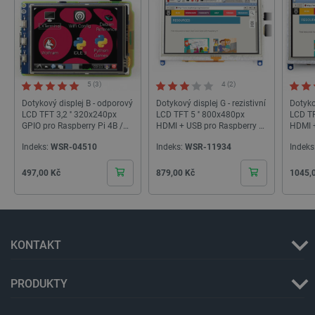
_lb
.botland.cz
Zavřením
prohlížeče
5 (3)
4 (2)
Dotykový displej B - odporový
Dotykový displej G - rezistivní
Dotykov
LCD TFT 3,2 '' 320x240px
LCD TFT 5 '' 800x480px
LCD TF
GPIO pro Raspberry Pi 4B /
HDMI + USB pro Raspberry Pi
HDMI +
3B + / 3B / Zero - Waveshare
4B / 3B + / 3B / 2B / Zero -
Raspbe
Indeks:
WSR-04510
Indeks:
WSR-11934
Indeks
9201
Waveshare 14447
10737
Cena
Cena
Cena
497,00 Kč
879,00 Kč
1045,
KONTAKT
critData
botland.cz
9 minut
51 sekund
PRODUKTY