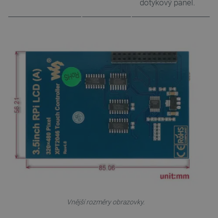
dotykový panel.
PrestaShop-
.botland.cz
2 týdny 6
[abcdef0123456789]{32}
dní
isListDisplay
botland.cz
Zavřením
prohlížeče
critCartData
botland.cz
9 minut
Vnější rozměry obrazovky.
54 sekund