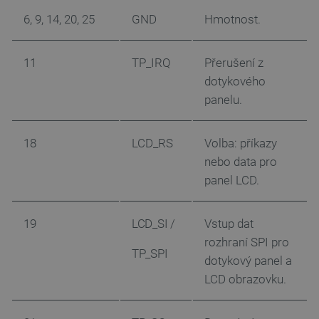
6, 9, 14, 20, 25
GND
Hmotnost.
Nezbytně nutné soubory
Výkonové soubory
Soubory cílení
Funkční soubory
11
TP_IRQ
Přerušení z
Nezbytně nutné soubory cookie umožňují základní
dotykového
funkce webových stránek, jako je přihlášení
uživatele a správa účtu. Webové stránky nelze bez
panelu.
nezbytně nutných souborů cookie správně používat.
Poskytovatel
/
Název
Vyprší
Doména
18
LCD_RS
Volba: příkazy
nebo data pro
udid
.botland.cz
4 týdny 2
dny
panel LCD.
19
LCD_SI /
Vstup dat
rozhraní SPI pro
TP_SPI
dotykový panel a
LCD obrazovku.
__cf_bm
Cloudflare Inc.
29 minut
.heureka.group
58 sekund