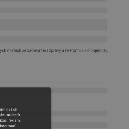
h místech se zadává text zprávy a telefonní číslo příjemce).
áním našich
vání souborů
izaci reklam.
 informací