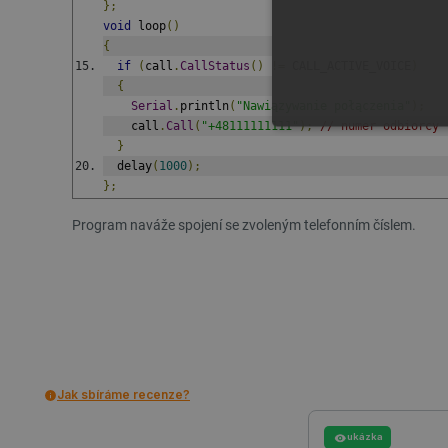
};
void
 loop
()
{
if
(
call
.
CallStatus
()
!=
 CALL_ACTIVE_VOICE
)
{
Serial
.
println
(
"Nawiązywanie połączenia"
);
    call
.
Call
(
"+48111111111"
);
// numer odbiorcy
NEZBYTNĚ NUTN
}
  delay
(
1000
);
FUNKČNÍ SOUBO
};
Program naváže spojení se zvoleným telefonním číslem.
Nezbytně nutné soubory cooki
nezbytně nutných souborů coo
Název
Jak sbíráme recenze?
udid
ukázka
__cf_bm