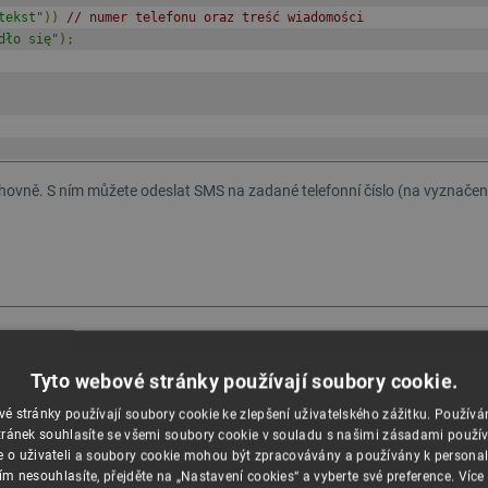
tekst"
))
// numer telefonu oraz treść wiadomości
dło się"
);
ovně. S ním můžete odeslat SMS na zadané telefonní číslo (na vyznačenýc
Tyto webové stránky používají soubory cookie.
é stránky používají soubory cookie ke zlepšení uživatelského zážitku. Použív
ránek souhlasíte se všemi soubory cookie v souladu s našimi zásadami použí
e o uživateli a soubory cookie mohou být zpracovávány a používány k personal
ím nesouhlasíte, přejděte na „Nastavení cookies“ a vyberte své preference.
Více