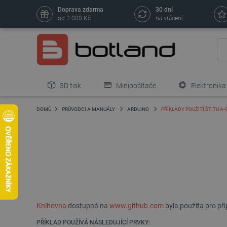
Doprava zdarma
30 dní
od 2 000 Kč
na vrácení
3D tisk
Minipočítače
Elektronika
DOMŮ
PRŮVODCI A MANUÁLY
ARDUINO
PŘÍKLADY POUŽITÍ ŠTÍTU A
Knihovna
dostupná na
www.github.com
byla použita pro př
PŘÍKLAD POUŽÍVÁ NÁSLEDUJÍCÍ PRVKY: