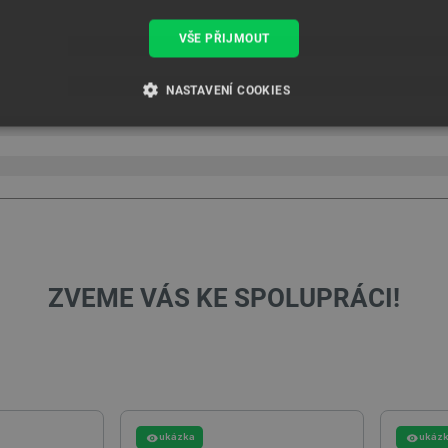
VŠE PŘIJMOUT
NASTAVENÍ COOKIES
É SOUBORY
VÝKONOVÉ SOUBORY
SOUBORY CÍLENÍ
RY
Nezbytně nutné soubory
Výkonové soubory
Soubory cílení
Funkční soubor
ZVEME VÁS KE SPOLUPRÁCI!
e umožňují základní funkce webových stránek, jako je přihlášení uživatele a správa účtu.
kie správně používat.
Poskytovatel
/
Vyprší
Popis
Doména
.botland.cz
4 týdny 2
Tento cookie se používá k jedinečné identifikaci z
dny
webové stránce, aby sledovala používání a zlepši
ukázka
ukáz
Cloudflare Inc.
29 minut
Tento soubor cookie se používá k rozlišení mezi l