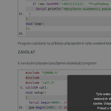
if
(
sms
.
SendSMS
(
"+48111111111"
,
"Przykładowy 
Serial
.
println
(
"nWysyłanie wiadomości powio
}
};
void
 loop
()
{};
Program založený na příkladu připojeném k výše uvedené knih
ZAVOLAT
K navázání připojení použijeme následující program:
#include
"SIM900.h"
#include
#include
"call.h"
CallGSM
 call
;
void
 setup
()
Tyto webov
{
webových st
Serial
.
begin
(
9600
);
//
cookie. Údaj
  gsm
.
begin
(
2400
);
// inicjalizacja modułu
Pokud s t