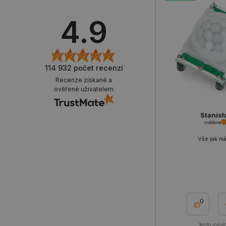
4.9
_smvs
VISITOR_PRIVACY_METAD
Zásadách ochrany soukrom
114 932
počet recenzí
Recenze získané a
PrestaShop-
ověřené uživatelem
[abcdef0123456789]{32}
isListDisplay
Stanis
ověřené
critCartData
Vše jak má
CookieScriptConsent
__cf_bm
0
__cf_bm
tento měsí