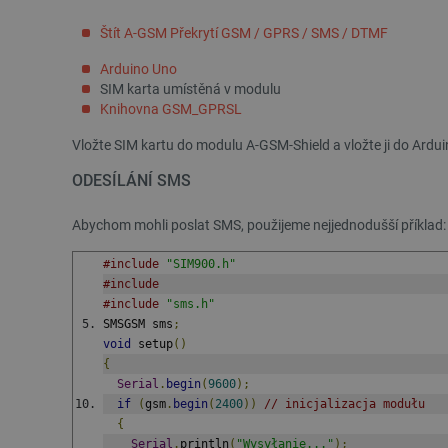
Štít A-GSM Překrytí GSM / GPRS / SMS / DTMF
Arduino Uno
SIM karta umístěná v modulu
Knihovna GSM_GPRSL
Vložte SIM kartu do modulu A-GSM-Shield a vložte ji do Arduin
ODESÍLÁNÍ SMS
Abychom mohli poslat SMS, použijeme nejjednodušší příklad:
#include
"SIM900.h"
#include
#include
"sms.h"
SMSGSM sms
;
void
 setup
()
{
Serial
.
begin
(
9600
);
if
(
gsm
.
begin
(
2400
))
// inicjalizacja modułu
{
Serial
.
println
(
"Wysyłanie..."
);