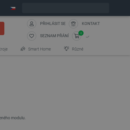
Expedujeme v pondělí
PŘIHLÁSIT SE
KONTAKT
0
SEZNAM PŘÁNÍ
troje
Smart Home
Různé
ženého modulu.