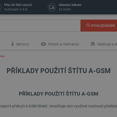
Přes 30 000 názorů
Odeslání během
hodnocení 4.9/5
24 hodin
VYHLEDÁVÁNÍ
Senzory
Roboti a mechanici
Nástroje a s
-GSM
PŘÍKLADY POUŽITÍ ŠTÍTU A-GSM
PŘÍKLADY POUŽITÍ ŠTÍTU A-GSM
ipojení k překrytí A-GSM-Shield. Umožňuje vám využívat možnosti předlo