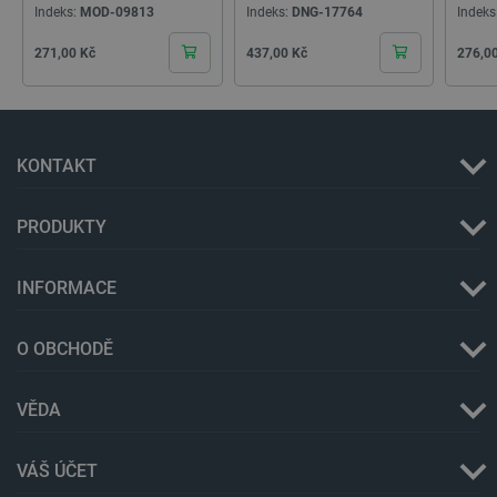
Indeks:
MOD-09813
Indeks:
DNG-17764
Indeks
Cena
Cena
Cena
271,00 Kč
437,00 Kč
276,0
critCartData
botland.cz
9 minut
54 sekund
KONTAKT
PRODUKTY
INFORMACE
CookieScriptConsent
CookieScript
2 měsíce
botland.cz
4 týdny
O OBCHODĚ
VĚDA
VÁŠ ÚČET