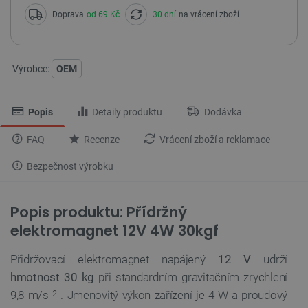
Doprava
od 69 Kč
30 dní
na vrácení zboží
Výrobce:
OEM
Popis
Detaily produktu
Dodávka
FAQ
Recenze
Vrácení zboží a reklamace
Bezpečnost výrobku
Popis produktu: Přídržný
elektromagnet 12V 4W 30kgf
Přidržovací elektromagnet napájený
12 V
udrží
hmotnost 30 kg
při standardním gravitačním zrychlení
9,8 m/s
. Jmenovitý výkon zařízení je 4 W a proudový
2