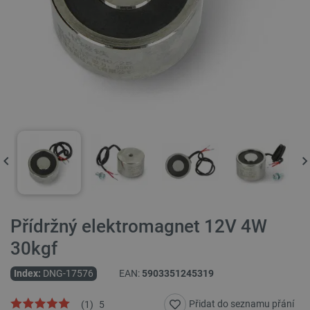
Přídržný elektromagnet 12V 4W
30kgf
Index:
DNG-17576
EAN:
5903351245319
Přidat do seznamu přání
(
1
)
5