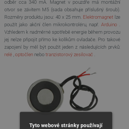
odběr cca 340 mA. Magnet v pouzdře má montážní
otvor se závitem M5 (sada obsahuje příslušný šroub).
Rozměry produktu jsou: 40 x 25 mm.
Elektromagnet
lze
použít jako akční člen mikrokontroléru, např.
Arduino
.
Vzhledem k nadměrné spotřebě energie během provozu
jej nelze připojit přímo ke kolíkům ovladače. Pro takové
zapojení by měl být použit jeden z následujících prvků:
relé
,
optočlen
nebo
tranzistorový zesilovač
.
.
Tyto webové stránky používají
Přídržný elektromagnet 12V 4W 30kgf