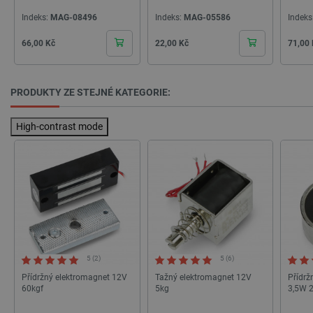
Indeks:
MAG-08496
Indeks:
MAG-05586
Indeks
Cena
Cena
Cena
66,00 Kč
22,00 Kč
71,00
PRODUKTY ZE STEJNÉ KATEGORIE:
High-contrast mode
PrestaShop-
.botland.cz
2 týdny 6
[abcdef0123456789]{32}
dní
5 (2)
5 (6)
isListDisplay
botland.cz
Zavřením
Přídržný elektromagnet 12V
Tažný elektromagnet 12V
Přídrž
prohlížeče
60kgf
5kg
3,5W 