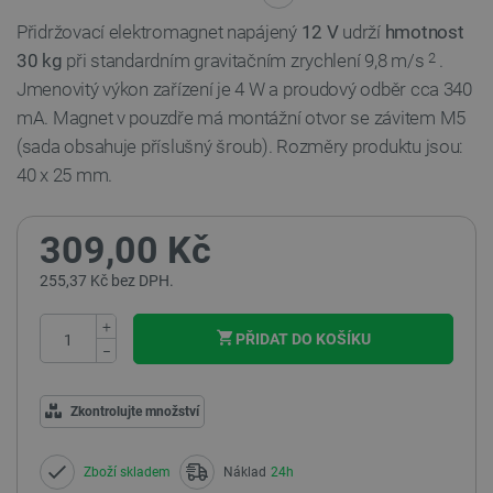
Přidržovací elektromagnet napájený
12 V
udrží
hmotnost
30 kg
při standardním gravitačním zrychlení 9,8 m/s
.
2
Jmenovitý výkon zařízení je 4 W a proudový odběr cca 340
mA. Magnet v pouzdře má montážní otvor se závitem M5
(sada obsahuje příslušný šroub). Rozměry produktu jsou:
40 x 25 mm.
309,00 Kč
255,37 Kč bez DPH.
+
PŘIDAT DO KOŠÍKU
−
Zkontrolujte množství
Zboží skladem
Náklad
24h