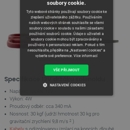
soubory cookie.
Tyto webové stránky používají soubory cookie ke
zlepšení uživatelského zážitku. Používáním
našich webových stránek souhlasíte se všemi
soubory cookie v souladu s našimi zásadami
používání souborů cookie. Údaje o uživateli a
soubory cookie mohou být zpracovávány a
používány k personalizaci reklam. Pokud s tím
nesouhlasíte, přejděte na „Nastavení cookies“ a
vyberte své preference.
Více informací
.
Elektromagnet držící zátěž
VŠE PŘIJMOUT
Specifikace 12V držáku solenoidu
NASTAVENÍ COOKIES
Napájecí napětí: 12V
Výkon: 4W
NEZBYTNĚ NUTNÉ SOUBORY
Proudový odběr: cca 340 mA
VÝKONOVÉ SOUBORY
Nosnost: 30 kgf (udrží hmotnost 30 kg pro
gravitační zrychlení 9,8 m/s
)
2
SOUBORY CÍLENÍ
Kabely
s odizolovanou izolací na koncích, dlouhé