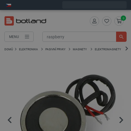
Expedujeme v pondělí
0
MENU
DOMŮ
ELEKTRONIKA
PASIVNÍ PRVKY
MAGNETY
ELEKTROMAGNETY