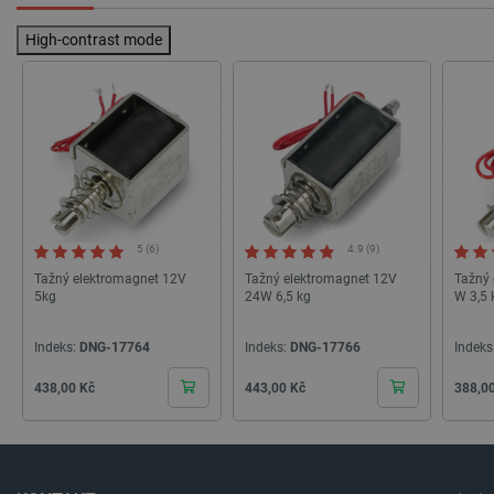
VISITOR_PRIVACY_METADATA
YouTube
5 měsíců
High-contrast mode
.youtube.com
4 týdny
5 (6)
4.9 (9)
Tažný elektromagnet 12V
Tažný elektromagnet 12V
Tažný 
5kg
24W 6,5 kg
W 3,5 
Indeks:
DNG-17764
Indeks:
DNG-17766
Indeks
Cena
Cena
Cena
438,00 Kč
443,00 Kč
388,0
PrestaShop-
.botland.cz
2 týdny 6
[abcdef0123456789]{32}
dní