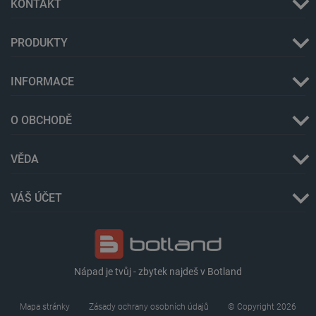
KONTAKT
isListDisplay
botland.cz
Zavřením
PRODUKTY
prohlížeče
INFORMACE
O OBCHODĚ
critCartData
botland.cz
9 minut
54 sekund
VĚDA
VÁŠ ÚČET
CookieScriptConsent
CookieScript
2 měsíce
Nápad je tvůj - zbytek najdeš v Botland
botland.cz
4 týdny
Mapa stránky
Zásady ochrany osobních údajů
© Copyright 2026