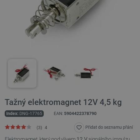
Tažný elektromagnet 12V 4,5 kg
Index:
DNG-17765
EAN:
5904422378790
Přidat do seznamu přání
(
3
)
4
Elektromagnet, který pod vlivem
12 V
signálního impulzu,