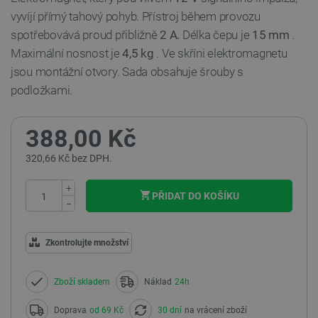
vyvíjí přímý tahový pohyb. Přístroj během provozu
spotřebovává proud přibližně
2 A.
Délka čepu je
15 mm
.
Maximální nosnost je
4,5 kg
. Ve skříni elektromagnetu
jsou montážní otvory. Sada obsahuje šrouby s
podložkami.
388,00 Kč
320,66 Kč bez DPH.
+
PŘIDAT DO KOŠÍKU
−
Zkontrolujte množství
Zboží skladem
Náklad
24h
Doprava
od 69 Kč
30 dní
na vrácení zboží