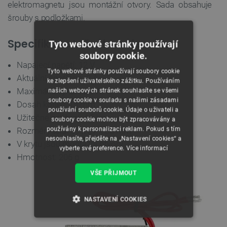
elektromagnetu jsou montážní otvory. Sada obsahuje
šrouby s podložkami.
Specifikace tažného solenoidu
Tyto webové stránky používají
soubory cookie.
Napájecí napětí: 12 V
Tyto webové stránky používají soubory cookie
Aktuální spotřeba: 2 A.
ke zlepšení uživatelského zážitku. Používáním
Maximální výkon: 24 W.
našich webových stránek souhlasíte se všemi
soubory cookie v souladu s našimi zásadami
Dosah kolíku: 15 mm
používání souborů cookie. Údaje o uživateli a
Užitečné zatížení: 4,5 kg
soubory cookie mohou být zpracovávány a
používány k personalizaci reklam. Pokud s tím
Rozměry těla: 53 x 27 x 30 mm
nesouhlasíte, přejděte na „Nastavení cookies“ a
V krytu jsou montážní otvory
vyberte své preference.
Více informací
Hmotnost: 206 g
VŠE PŘIJMOUT
NASTAVENÍ COOKIES
NEZBYTNĚ NUTNÉ SOUBORY