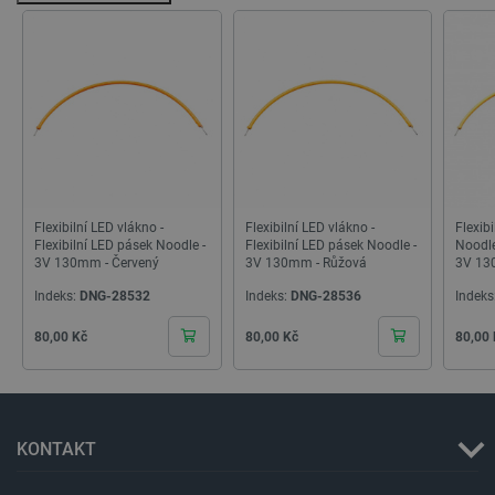
PrestaShop-
.botland.cz
2 týdny 6
[abcdef0123456789]{32}
dní
Flexibilní LED vlákno -
Flexibilní LED vlákno -
Flexibi
Flexibilní LED pásek Noodle -
Flexibilní LED pásek Noodle -
Noodle
3V 130mm - Červený
3V 130mm - Růžová
3V 130
isListDisplay
botland.cz
Zavřením
Indeks:
DNG-28532
Indeks:
DNG-28536
Indeks
prohlížeče
Cena
Cena
Cena
80,00 Kč
80,00 Kč
80,00
critCartData
botland.cz
9 minut
54 sekund
KONTAKT