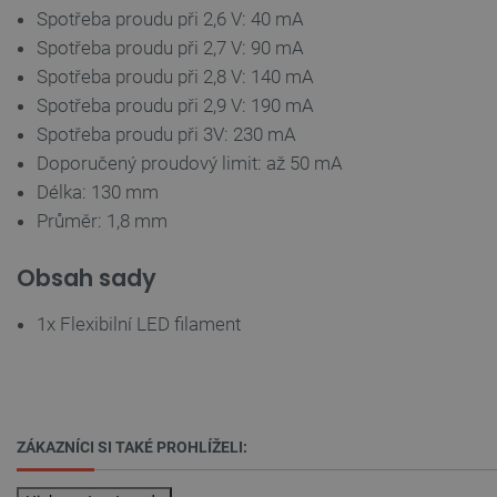
Soubory cílení
Funkční soubory
Spotřeba proudu při 2,6 V: 40 mA
Spotřeba proudu při 2,7 V: 90 mA
Nezbytně nutné soubory cookie umožňují základní
funkce webových stránek, jako je přihlášení
Spotřeba proudu při 2,8 V: 140 mA
uživatele a správa účtu. Webové stránky nelze bez
nezbytně nutných souborů cookie správně
Spotřeba proudu při 2,9 V: 190 mA
používat.
Spotřeba proudu při 3V: 230 mA
Poskytovatel
/
Doporučený proudový limit: až 50 mA
Název
Vyprší
Doména
Délka: 130 mm
udid
.botland.cz
4 týdny 2
dny
Průměr: 1,8 mm
Obsah sady
1x Flexibilní LED filament
__cf_bm
Cloudflare Inc.
29 minut
.heureka.group
58 sekund
ZÁKAZNÍCI SI TAKÉ PROHLÍŽELI: