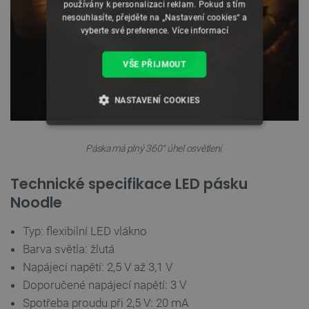
používány k personalizaci reklam. Pokud s tím
nesouhlasíte, přejděte na „Nastavení cookies“ a
vyberte své preference.
Více informací
VŠE PŘIJMOUT
NASTAVENÍ COOKIES
NEZBYTNĚ NUTNÉ SOUBORY
Páska má plný 360° úhel osvětlení.
VÝKONOVÉ SOUBORY
Technické specifikace LED pásku
SOUBORY CÍLENÍ
Noodle
FUNKČNÍ SOUBORY
Typ: flexibilní LED vlákno
Barva světla: žlutá
Napájecí napětí: 2,5 V až 3,1 V
Doporučené napájecí napětí: 3 V
Nezbytně nutné soubory
Výkonové soubory
Spotřeba proudu při 2,5 V: 20 mA