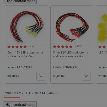
High-contrast mode
Zásadách ochrany soukromí Google
_smvs
.botland.cz
59 minut
53 sekund
5 (4)
5 (18)
5mm 12V LED s odporem a
5mm 12V LED s odporem a
LED 10
VISITOR_PRIVACY_METADATA
YouTube
5 měsíců
vodičem - žlutá - 5ks
vodičem - červená - 5ks
.youtube.com
4 týdny
Indeks:
LED-03721
Indeks:
LED-04754
Indeks
Cena
Cena
Cena
33,00 Kč
33,00 Kč
27,00
PRODUKTY ZE STEJNÉ KATEGORIE:
High-contrast mode