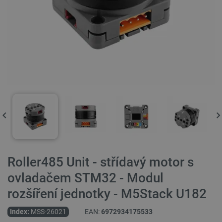
Roller485 Unit - střídavý motor s
ovladačem STM32 - Modul
rozšíření jednotky - M5Stack U182
Index:
MSS-26021
EAN:
6972934175533