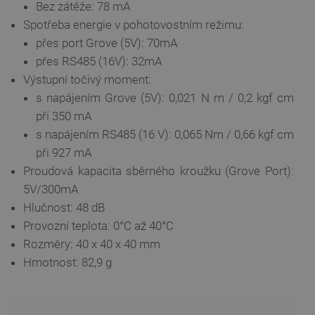
Bez zátěže: 78 mA
54 sekund
Spotřeba energie v pohotovostním režimu:
přes port Grove (5V): 70mA
přes RS485 (16V): 32mA
Výstupní točivý moment:
s napájením Grove (5V): 0,021 N m / 0,2 kgf cm
při 350 mA
s napájením RS485 (16 V): 0,065 Nm / 0,66 kgf cm
CookieScriptConsent
CookieScript
2 měsíce
při 927 mA
botland.cz
4 týdny
Proudová kapacita sběrného kroužku (Grove Port):
5V/300mA
Hlučnost: 48 dB
Provozní teplota: 0°C až 40°C
Rozměry: 40 x 40 x 40 mm
Hmotnost: 82,9 g
__cf_bm
Cloudflare Inc.
29 minut
.bambulab.com
54 sekund