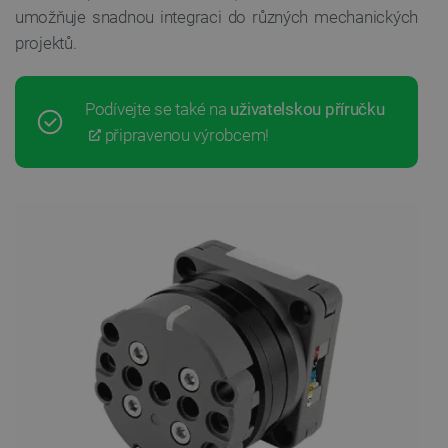
umožňuje snadnou integraci do různých mechanických
projektů.
Podívejte se také na
uživatelskou příručku
připravenou výrobcem!