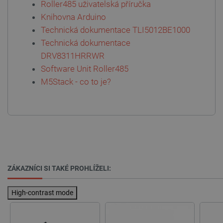
Roller485 uživatelská příručka
Knihovna Arduino
Technická dokumentace TLI5012BE1000
Technická dokumentace
DRV8311HRRWR
Software Unit Roller485
M5Stack - co to je?
critAccountId
botland.cz
9 minut
52 sekund
ZÁKAZNÍCI SI TAKÉ PROHLÍŽELI:
High-contrast mode
Storage declaration