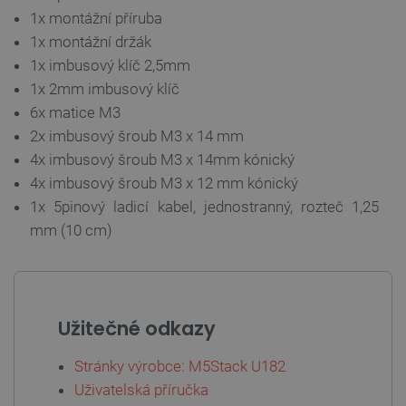
1x montážní příruba
1x montážní držák
1x imbusový klíč 2,5mm
1x 2mm imbusový klíč
6x matice M3
_lb
.botland.cz
Zavřením
prohlížeče
2x imbusový šroub M3 x 14 mm
4x imbusový šroub M3 x 14mm kónický
4x imbusový šroub M3 x 12 mm kónický
1x 5pinový ladicí kabel, jednostranný, rozteč 1,25
mm (10 cm)
Užitečné odkazy
critData
botland.cz
9 minut
Stránky výrobce: M5Stack U182
51 sekund
Uživatelská příručka