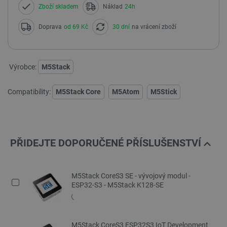
Zboží skladem
Náklad
24h
Doprava
od 69 Kč
30 dní
na vrácení zboží
Výrobce:
M5Stack
Compatibility:
M5Stack Core
M5Atom
M5Stick
PŘIDEJTE DOPORUČENÉ PŘÍSLUŠENSTVÍ
M5Stack CoreS3 SE - vývojový modul -
ESP32-S3 - M5Stack K128-SE
M5Stack CoreS3 ESP32S3 IoT Development