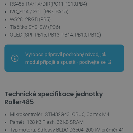
.heureka.group
58 sekund
RS485_RX/TX/DIR(PC11,PC10,PB4)
I2C_SDA / SCL (PB7, PA15)
WS2812RGB (PB5)
Zásadách
Tlačítko SYS_SW (PC6)
ochrany soukromí Google
OLED (SPI: PB15, PB13, PB14, PB10, PB12)
Výrobce připravil podrobný návod, jak
_smvs
.botland.cz
59 minut
53 sekund
modul připojit a spustit - podívejte se!
VISITOR_PRIVACY_METADATA
YouTube
5 měsíců
Technické specifikace jednotky
.youtube.com
4 týdny
Roller485
Mikrokontrolér: STM32G431CBU6, Cortex M4
Paměť: 128 kB Flash, 32 kB SRAM
Typ motoru: Střídavý BLDC D3504, 200 kV, průměr 41