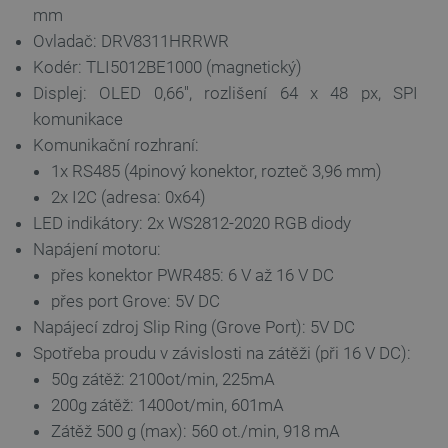
mm
Ovladač: DRV8311HRRWR
Kodér: TLI5012BE1000 (magnetický)
Displej: OLED 0,66'', rozlišení 64 x 48 px, SPI
komunikace
Komunikační rozhraní:
1x RS485 (4pinový konektor, rozteč 3,96 mm)
2x I2C (adresa: 0x64)
PrestaShop-
.botland.cz
2 týdny 6
LED indikátory: 2x WS2812-2020 RGB diody
[abcdef0123456789]{32}
dní
Napájení motoru:
přes konektor PWR485: 6 V až 16 V DC
přes port Grove: 5V DC
Napájecí zdroj Slip Ring (Grove Port): 5V DC
isListDisplay
botland.cz
Zavřením
prohlížeče
Spotřeba proudu v závislosti na zátěži (při 16 V DC):
50g zátěž: 2100ot/min, 225mA
200g zátěž: 1400ot/min, 601mA
Zátěž 500 g (max): 560 ot./min, 918 mA
critCartData
botland.cz
9 minut