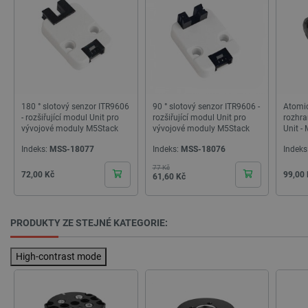
Storage
Název
Popis
type
cartSkuToUrl
Místní
úložiště
_gcl_ls
Místní
úložiště
180 ° slotový senzor ITR9606
90 ° slotový senzor ITR9606 -
Atomic
luigis.env.v2.159265-
Úložiště
245523
relace
- rozšiřující modul Unit pro
rozšiřující modul Unit pro
rozhra
vývojové moduly M5Stack
vývojové moduly M5Stack
Unit -
lbx_ac_easystorage
Úložiště
relace
Indeks:
MSS-18077
Indeks:
MSS-18076
Indeks
_cltk
Úložiště
77 Kč
Základní cena
Cena
Cena
Cena
72,00 Kč
99,00
61,60 Kč
relace
szn:idnts:cch
Místní
úložiště
PRODUKTY ZE STEJNÉ KATEGORIE:
sid
Místní
úložiště
High-contrast mode
_smvc
Místní
úložiště