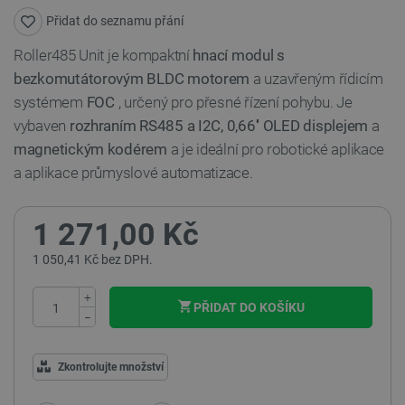
Přidat do seznamu přání
Roller485 Unit je kompaktní
hnací modul s
bezkomutátorovým BLDC motorem
a uzavřeným řídicím
systémem
FOC
, určený pro přesné řízení pohybu. Je
vybaven
rozhraním RS485 a I2C, 0,66'' OLED displejem
a
magnetickým kodérem
a je ideální pro robotické aplikace
a aplikace průmyslové automatizace.
1 271,00 Kč
1 050,41 Kč bez DPH.
+
PŘIDAT DO KOŠÍKU
−
Zkontrolujte množství