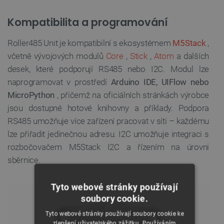
Kompatibilita a programování
Roller485 Unit je kompatibilní s ekosystémem
M5Stack
,
včetně vývojových modulů
Core
,
Stick
,
Atom
a dalších
desek, které podporují RS485 nebo I2C. Modul lze
naprogramovat v prostředí
Arduino IDE, UIFlow nebo
MicroPython
, přičemž na oficiálních stránkách výrobce
jsou dostupné hotové knihovny a příklady. Podpora
RS485 umožňuje více zařízení pracovat v síti – každému
lze přiřadit jedinečnou adresu. I2C umožňuje integraci s
rozbočovačem M5Stack I2C a řízením na úrovni
sběrnice.
Tyto webové stránky používají
soubory cookie.
Tyto webové stránky používají soubory cookie ke
zlepšení uživatelského zážitku. Používáním