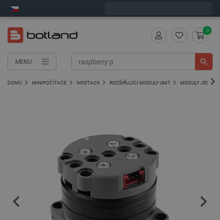
Expedujeme v pondělí
0
MENU
DOMŮ
MINIPOČÍTAČE
M5STACK
ROZŠIŘUJÍCÍ MODULY UNIT
MODULY JEDNOTE