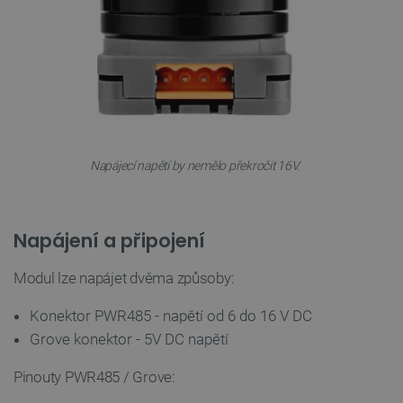
Nezbytně nutné soubory
Výkonové soubory
Soubory cílení
Funkční soubory
Nezbytně nutné soubory cookie umožňují základní
funkce webových stránek, jako je přihlášení
uživatele a správa účtu. Webové stránky nelze bez
nezbytně nutných souborů cookie správně používat.
Napájecí napětí by nemělo překročit 16V.
Poskytovatel
/
Název
Vyprší
Doména
udid
.botland.cz
4 týdny 2
Napájení a připojení
dny
Modul lze napájet dvěma způsoby:
Konektor PWR485 - napětí od 6 do 16 V DC
Grove konektor - 5V DC napětí
Pinouty PWR485 / Grove:
__cf_bm
Cloudflare Inc.
29 minut