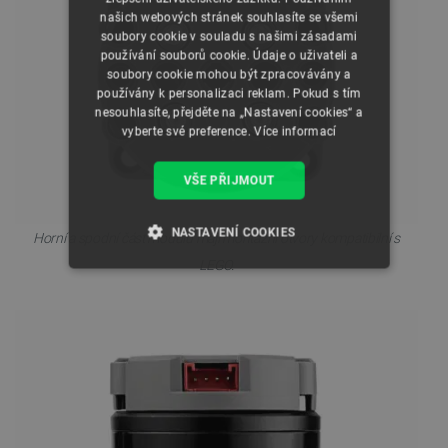
našich webových stránek souhlasíte se všemi
soubory cookie v souladu s našimi zásadami
používání souborů cookie. Údaje o uživateli a
soubory cookie mohou být zpracovávány a
používány k personalizaci reklam. Pokud s tím
nesouhlasíte, přejděte na „Nastavení cookies“ a
vyberte své preference.
Více informací
VŠE PŘIJMOUT
NASTAVENÍ COOKIES
Horní a spodní část modulu mají montážní otvory kompatibilní s
LEGO.
NEZBYTNĚ NUTNÉ SOUBORY
VÝKONOVÉ SOUBORY
SOUBORY CÍLENÍ
FUNKČNÍ SOUBORY