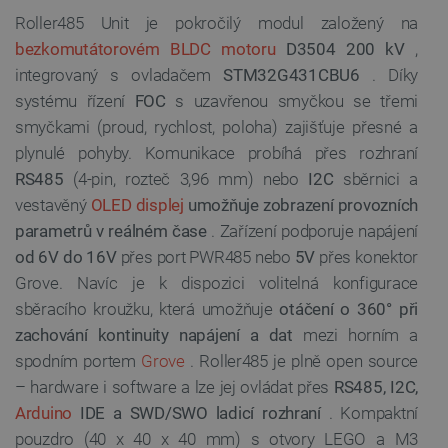
Roller485 Unit je pokročilý modul založený na
bezkomutátorovém BLDC motoru
D3504 200 kV
,
integrovaný s ovladačem
STM32G431CBU6
. Díky
systému řízení
FOC
s uzavřenou smyčkou se třemi
smyčkami (proud, rychlost, poloha) zajišťuje přesné a
plynulé pohyby. Komunikace probíhá přes rozhraní
RS485
(4-pin, rozteč 3,96 mm) nebo
I2C
sběrnici a
vestavěný
OLED displej
umožňuje zobrazení provozních
parametrů v reálném čase
. Zařízení podporuje napájení
od 6V do 16V
přes port PWR485 nebo
5V
přes konektor
Grove. Navíc je k dispozici volitelná konfigurace
sběracího kroužku, která umožňuje
otáčení o 360° při
zachování kontinuity napájení a dat
mezi horním a
spodním portem
Grove
. Roller485 je plně open source
– hardware i software a lze jej ovládat přes
RS485, I2C,
Arduino
IDE a SWD/SWO ladicí rozhraní
. Kompaktní
pouzdro (40 x 40 x 40 mm) s otvory LEGO a M3