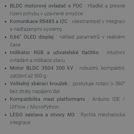
BLDC motorový ovladač s FOC
: Hladké a přesné
řízení pohybu v uzavřené smyčce
Komunikace RS485 a I2C
: všestrannost v integraci
s nadřazenými systémy
0,66'' OLED displej
: náhled parametrů v reálném
čase
Indikátor RGB a uživatelské tlačítko
: intuitivní
ovládání a indikace stavu
Motor BLDC 3504 200 kV
: robustní, kompaktní,
zatížení až 500 g
Volitelný sběrací kroužek
: poskytuje rotaci o 360°
bez ztráty napájení/dat
Kompatibilita mezi platformami
: Arduino IDE /
UIFlow / MicroPython
LEGO sestava a otvory M3
: Rychlá mechanická
integrace