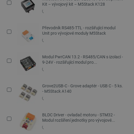
Kit – vývojový kit – M5Stack K128
Převodník RS485-TTL - rozšiřující modul
Unit pro vývojové moduly M5Stack
Modul PwrCAN 13.2 - RS485/CAN s izolací -
9-24V - rozšiřující modul pro...
Grove2USB-C - Grove adaptér - USB C - 5 ks.
- M5Stack A140
BLDC Driver - ovladač motoru - STM32 -
Modul rozšíření jednotky pro vývojové...