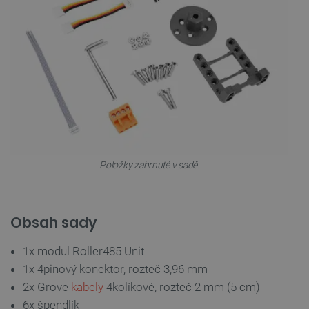
PHPSESSID
PHP.net
Zavřením
botland.cz
prohlížeče
Položky zahrnuté v sadě.
Obsah sady
1x modul Roller485 Unit
1x 4pinový konektor, rozteč 3,96 mm
2x Grove
kabely
4kolíkové, rozteč 2 mm (5 cm)
6x špendlík