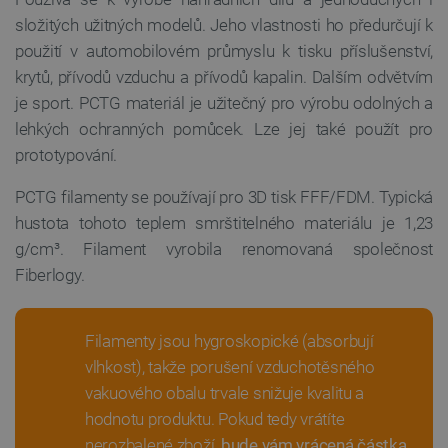
složitých užitných modelů. Jeho vlastnosti ho předurčují k
použití v automobilovém průmyslu k tisku příslušenství,
krytů, přívodů vzduchu a přívodů kapalin. Dalším odvětvím
je sport. PCTG materiál je užitečný pro výrobu odolných a
lehkých ochranných pomůcek. Lze jej také použít pro
prototypování.
__cf_bm
Cloudflare Inc.
29 minut
PCTG filamenty se používají pro 3D tisk FFF/FDM. Typická
.bambulab.com
54 sekund
hustota tohoto teplem smrštitelného materiálu je 1,23
g/cm³. Filament vyrobila renomovaná společnost
Fiberlogy.
Filamenty jsou hygroskopické (absorbují
vlhkost), takže porušení vzduchotěsného
__cf_bm
Cloudflare Inc.
29 minut
vakuového obalu trvale snižuje kvalitu a
.webshopapp.com
56 sekund
hodnotu produktu. Pokud tedy vrátíte
nerozbalené zboží,
bude vám vrácená částka