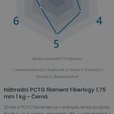
isListDisplay
botland.cz
Zavřením
prohlížeče
critCartData
botland.cz
9 minut
54 sekund
Tabulka vlastností PCTG filamentu.
1. Chemická odolnost, 2. Snadný tisk, 3. Tuhost, 4. Trvanlivost, 5.
Pevnost, 6. Tepelná odolnost
Náhradní PCTG filament Fiberlogy 1,75
mm 1 kg - Černá
CookieScriptConsent
CookieScript
2 měsíce
3D tisk s PCTG filamentem je v průmyslu široce používán.
botland.cz
4 týdny
Používá se k výrobě náhradních dílů a jednoduchých i