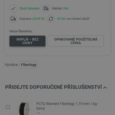
Zboží skladem
Náklad
24h
Doprava
od 69 Kč
30 dní
na vrácení zboží
Verze filamentu:
NÁPLŇ – BEZ
OPAKOVANĚ POUŽITELNÁ
CÍVKY
CÍVKA
Výrobce:
Fiberlogy
PŘIDEJTE DOPORUČENÉ PŘÍSLUŠENSTVÍ
PCTG filament Fiberlogy 1,75 mm 1 kg -
černý