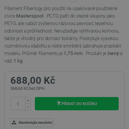
Filament Fiberlogy pro použití na opakovaně použitelné
cívce
Masterspool
. PCTG patří do stejné skupiny jako
PETG, ale nabízí zvýšenou rázovou pevnost, tepelnou
odolnost a průhlednost. Nevyžaduje vyhřívanou komoru,
takže je vhodný pro domácí tiskárny. Poskytuje vysokou
rozměrovou stabilitu a nízké smrštění zabraňuje praskání
modelu. Průměr filamentu je
1,75 mm
. Produkt je
černý
a
váží
1 kg
.
688,00 Kč
568,60 Kč bez DPH.
+
PŘIDAT DO KOŠÍKU
−
Zkontrolujte množství