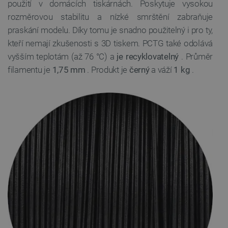
použití v domácích tiskárnách. Poskytuje vysokou
rozměrovou stabilitu a nízké smrštění zabraňuje
praskání modelu. Díky tomu je snadno použitelný i pro ty,
kteří nemají zkušenosti s 3D tiskem. PCTG také odolává
vyšším teplotám (až 76 °C) a
je recyklovatelný
. Průměr
filamentu je
1,75 mm
. Produkt je
černý
a váží
1 kg
.