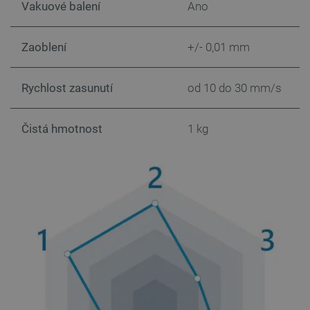
Vakuové balení
Ano
VISITOR_PRIVACY_METADATA
YouTube
5 měsíců
Zaoblení
+/- 0,01 mm
.youtube.com
4 týdny
Rychlost zasunutí
od 10 do 30 mm/s
Čistá hmotnost
1 kg
PrestaShop-
.botland.cz
2 týdny 6
[abcdef0123456789]{32}
dní