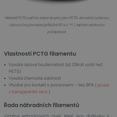
Materiál PCTG patří do stejné skupiny jako PETG, ale nabízí zvýšenou
m2
rázovou houževnatost (přibližně 90 kJ/
), teplotní odolnost a
průhlednost.
Vlastnosti PCTG filamentu
Vysoká rázová houževnatost (až 20krát vyšší než
PETG)
Vysoká chemická odolnost
Vhodné pro kontakt s potravinami – bez BPA (
pouze
v transparentní verzi
)
Řada náhradních filamentů
Výměna jednorázových cívek, které jsou dodávány s