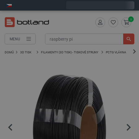
Expedujeme v pondělí
0
MENU
DOMŮ
3D TISK
FILAMENTY (3D TISK) - TISKOVÉ STRUNY
PCTG VLÁKNA