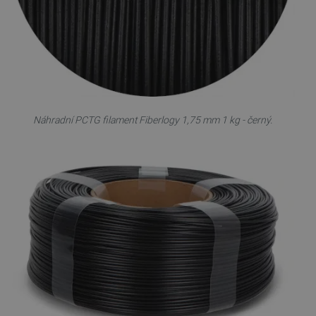
Náhradní PCTG filament Fiberlogy 1,75 mm 1 kg - černý.