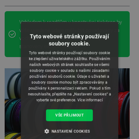
Vzhledem k rozdílům v konstrukci tiskáren by
výše uvedené údaje měly být považovány za
Tyto webové stránky používají
vodítko a příslušné hodnoty by měly být
soubory cookie.
stanoveny experimentálně.
Tyto webové stránky používají soubory cookie
ke zlepšení uživatelského zážitku. Používáním
našich webových stránek souhlasíte se všemi
soubory cookie v souladu s našimi zásadami
používání souborů cookie. Údaje o uživateli a
soubory cookie mohou být zpracovávány a
používány k personalizaci reklam. Pokud s tím
nesouhlasíte, přejděte na „Nastavení cookies“ a
vyberte své preference.
Více informací
VŠE PŘIJMOUT
NASTAVENÍ COOKIES