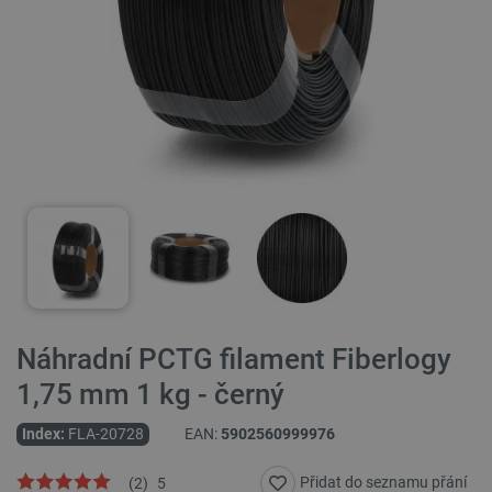
Náhradní PCTG filament Fiberlogy
1,75 mm 1 kg - černý
Index:
FLA-20728
EAN:
5902560999976
Přidat do seznamu přání
(
2
)
5