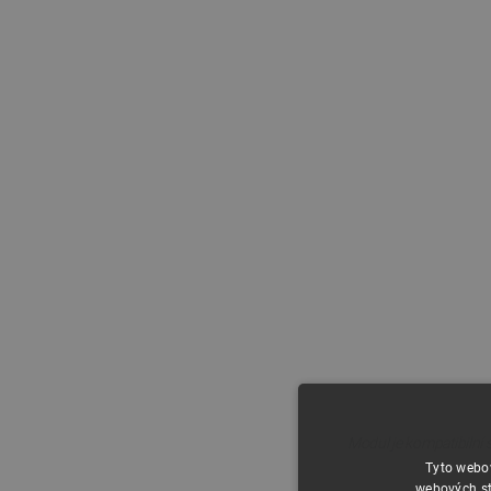
Modul je kompatibilní 
Tyto webov
webových st