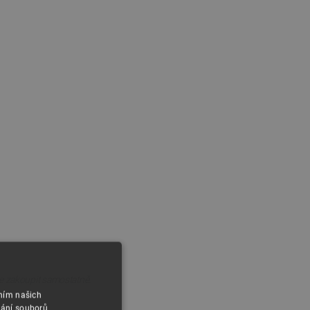
ze zakoupit samostatně.
áním našich
vání souborů