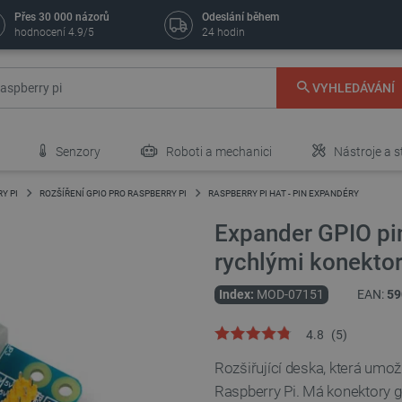
Přes 30 000 názorů
Odeslání během
hodnocení 4.9/5
24 hodin
VYHLEDÁVÁNÍ
Senzory
Roboti a mechanici
Nástroje a s
Y PI
ROZŠÍŘENÍ GPIO PRO RASPBERRY PI
RASPBERRY PI HAT - PIN EXPANDÉRY
Expander GPIO pin
rychlými konekto
Index:
MOD-07151
EAN:
59
4.8
(
5
)
Rozšiřující deska, která umo
Raspberry Pi. Má konektory go