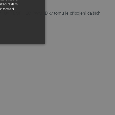
izaci reklam.
 informací
 UART, SPI, I2C PWM. Díky tomu je připojení dalších
y
 Webové stránky nelze bez