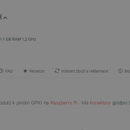
Í
th 1 GB RAM 1,2 GHz
FAQ
Recenze
Vrácení zboží a reklamace
Bez
 modulů k pinům GPIO na
Raspberry Pi
. Má
konektory
goldpin 