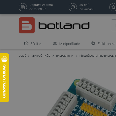
Doprava zdarma
30 dní
od 2 000 Kč
na vrácení
3D tisk
Minipočítače
Elektronika
DOMŮ
MINIPOČÍTAČE
RASPBERRY PI
PŘÍSLUŠENSTVÍ PRO RASPBERR