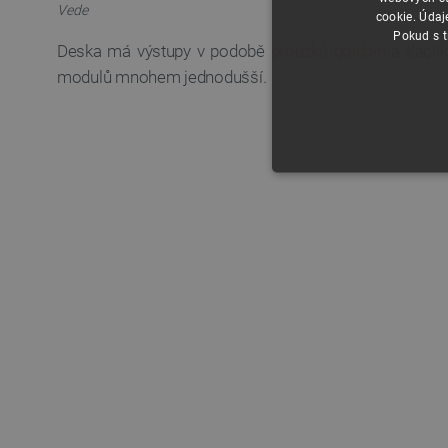
Vede
cookie. Údaj
Pokud s t
Deska má výstupy v podobě
proužků goldpin
a tlačít
modulů mnohem jednodušší.
NEZBYTNĚ NUTN
FUNKČNÍ SOUBO
Nezbytně nutné soubory cooki
nezbytně nutných souborů coo
Název