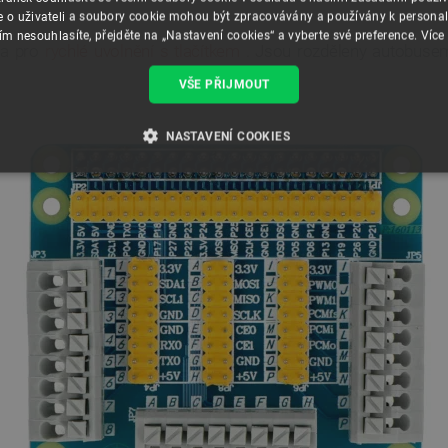
e o uživateli a soubory cookie mohou být zpracovávány a používány k personal
ím nesouhlasíte, přejděte na „Nastavení cookies“ a vyberte své preference.
Více
ka pro
rychlé uvolnění s tlačítkem
. Jsou rozděleny autobusem:
VŠE PŘIJMOUT
NASTAVENÍ COOKIES
É SOUBORY
VÝKONOVÉ SOUBORY
SOUBORY CÍLENÍ
RY
Nezbytně nutné soubory
Výkonové soubory
Soubory cílení
Funkční soubor
e umožňují základní funkce webových stránek, jako je přihlášení uživatele a správa účtu.
kie správně používat.
Poskytovatel
/
Vyprší
Popis
Doména