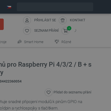
Objednejte do:
8
:
10
:
51
zašleme dnes - GLS!
PŘIHLÁSIT SE
KONTAKT
0
SEZNAM PŘÁNÍ
troje
Smart Home
Různé
ů pro Raspberry Pi 4/3/2 / B + s
ry
04422360054
Přidat do seznamu přání
žňuje snadné připojení modulů k pinům GPIO na
ldpin a rychlospojky s tlačítkem.