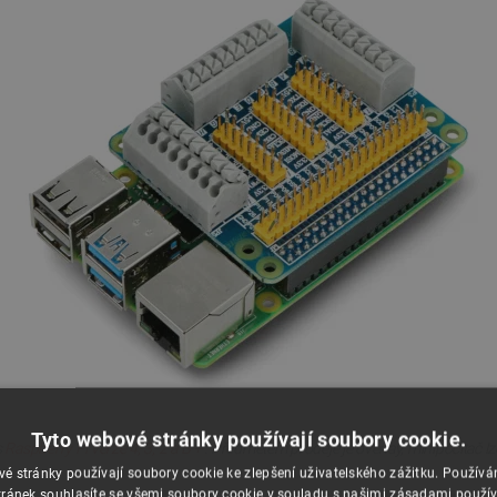
Tyto webové stránky používají soubory cookie.
s
Raspberry Pi verze 4, 3, 2 a B +
. Předmětem prodeje je overlay, minipočítač l
é stránky používají soubory cookie ke zlepšení uživatelského zážitku. Použív
ránek souhlasíte se všemi soubory cookie v souladu s našimi zásadami použí