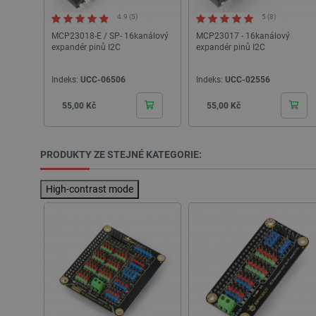
4.9 (5)
5 (8)
__cf_bm
MCP23018-E / SP- 16kanálový
MCP23017 - 16kanálový
expandér pinů I2C
expandér pinů I2C
_lb_ccc
Indeks:
UCC-06506
Indeks:
UCC-02556
Cena
Cena
55,00 Kč
55,00 Kč
PHPSESSID
PRODUKTY ZE STEJNÉ KATEGORIE:
_lb
High-contrast mode
critData
critAccountId
Storage declaration