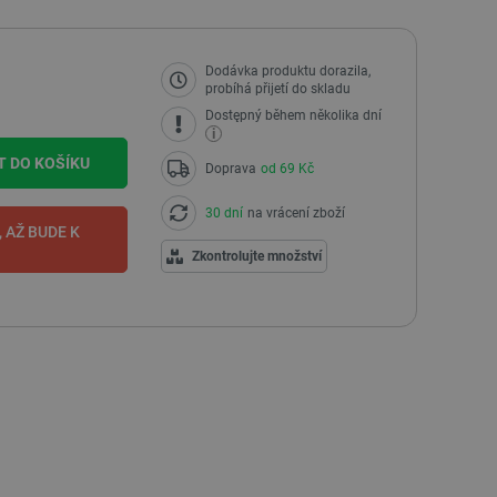
Dodávka produktu dorazila,
probíhá přijetí do skladu
Dostępný během několika dní
i
T DO KOŠÍKU
Doprava
od 69 Kč
30 dní
na vrácení zboží
 AŽ BUDE K
I
Zkontrolujte množství