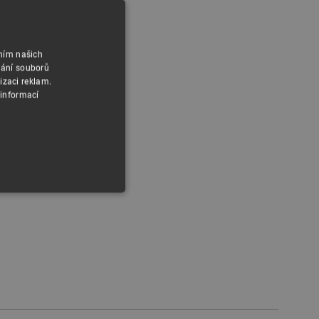
áním našich
vání souborů
izaci reklam.
 informací
y