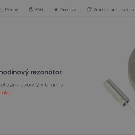
Přílohy
FAQ
Recenze
Vrácení zboží a rekla
 hodinový rezonátor
růchozími otvory 2 x 6 mm s
duktu
.