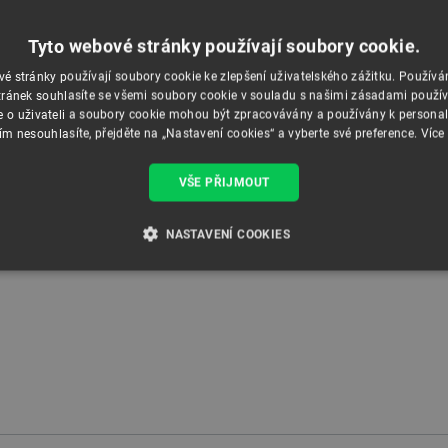
Tyto webové stránky používají soubory cookie.
é stránky používají soubory cookie ke zlepšení uživatelského zážitku. Použív
ránek souhlasíte se všemi soubory cookie v souladu s našimi zásadami použí
e o uživateli a soubory cookie mohou být zpracovávány a používány k personal
ím nesouhlasíte, přejděte na „Nastavení cookies“ a vyberte své preference.
Více
VŠE PŘIJMOUT
NASTAVENÍ COOKIES
É SOUBORY
VÝKONOVÉ SOUBORY
SOUBORY CÍLENÍ
RY
Nezbytně nutné soubory
Výkonové soubory
Soubory cílení
Funkční soubor