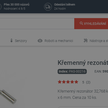
Přes 30 000 názorů
Odeslání během
hodnocení 4.9/5
24 hodin
VYHLEDÁVÁNÍ
Senzory
Roboti a mechanici
Nástroje a s
Křemenný rezonát
Index:
PAS-00216
EAN:
59
5
(
2
)
Křemenný rezonátor 32,768 k
x 6 mm. Cena za 10 ks.