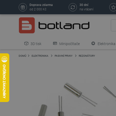
Doprava zdarma
30 dní
od 2 000 Kč
na vrácení
3D tisk
Minipočítače
Elektronika
DOMŮ
ELEKTRONIKA
PASIVNÍ PRVKY
REZONÁTORY