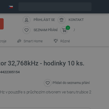
Expedujeme v pondělí
PŘIHLÁSIT SE
KONTAKT
0
SEZNAM PŘÁNÍ
troje
Smart Home
Různé
or 32,768kHz - hodinky 10 ks.
04422305154
Přidat do seznamu přání
Hz v pouzdře s průchozím otvorem ve tvaru trubice 2