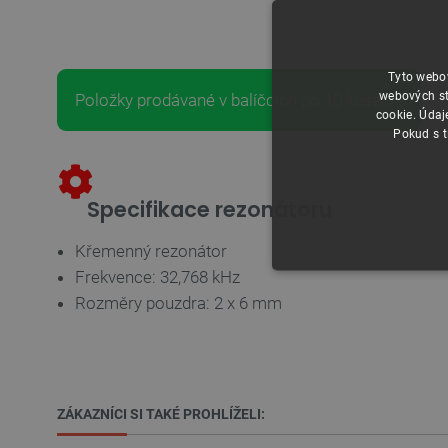
Tyto webov
webových st
Položky prodávané v balíčcích po 10 kusech.
cookie. Údaj
Pokud s t
Specifikace rezonátoru
Křemenný rezonátor
Frekvence: 32,768 kHz
NEZBYTNĚ NUTN
Rozměry pouzdra: 2 x 6 mm
FUNKČNÍ SOUBO
ZÁKAZNÍCI SI TAKÉ PROHLÍŽELI: