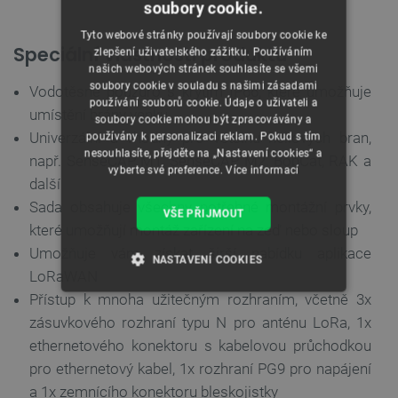
soubory cookie.
Tyto webové stránky používají soubory cookie ke
Speciální vlastnosti produktu
zlepšení uživatelského zážitku. Používáním
našich webových stránek souhlasíte se všemi
soubory cookie v souladu s našimi zásadami
Vodotěsné pouzdro s krytím IP66, které umožňuje
používání souborů cookie. Údaje o uživateli a
umístění brány venku
soubory cookie mohou být zpracovávány a
Univerzální a vhodný pro většinu heliových bran,
používány k personalizaci reklam. Pokud s tím
nesouhlasíte, přejděte na „Nastavení cookies“ a
např. SenseCAP M1, SenseCAP M2, BobCat, RAK a
vyberte své preference.
Více informací
další
Sada obsahuje všechny potřebné montážní prvky,
VŠE PŘIJMOUT
které umožňují montáž zařízení na zeď nebo sloup
Umožňuje vám získat širší nabídku aplikace
NASTAVENÍ COOKIES
LoRaWAN
Přístup k mnoha užitečným rozhraním, včetně 3x
NEZBYTNĚ NUTNÉ SOUBORY
zásuvkového rozhraní typu N pro anténu LoRa, 1x
VÝKONOVÉ SOUBORY
ethernetového konektoru s kabelovou průchodkou
pro ethernetový kabel, 1x rozhraní PG9 pro napájení
SOUBORY CÍLENÍ
a 1x zemnícího konektoru bleskojistky