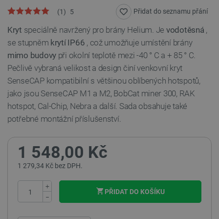
Přidat do seznamu přání
(
1
)
5
Kryt
speciálně navržený pro brány Helium. Je
vodotěsná
,
se stupněm
krytí IP66
, což umožňuje umístění brány
mimo budovy
při okolní teplotě mezi -40 ° C a + 85 ° C.
Pečlivě vybraná velikost a design činí venkovní kryt
SenseCAP kompatibilní s většinou oblíbených hotspotů,
jako jsou SenseCAP M1 a M2, BobCat miner 300, RAK
hotspot, Cal-Chip, Nebra a další. Sada obsahuje také
potřebné montážní příslušenství.
1 548,00 Kč
1 279,34 Kč bez DPH.
+
PŘIDAT DO KOŠÍKU
−