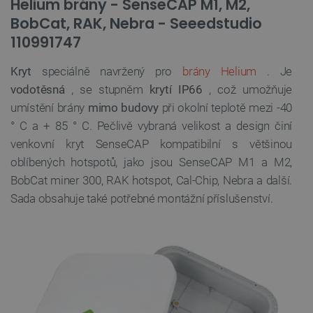
Helium brány - SenseCAP M1, M2,
BobCat, RAK, Nebra - Seeedstudio
110991747
Kryt
speciálně navržený pro
brány Helium
. Je
vodotěsná
, se stupněm
krytí IP66
, což umožňuje
umístění brány
mimo budovy
při okolní teplotě mezi -40
° C a + 85 ° C. Pečlivě vybraná velikost a design činí
venkovní kryt SenseCAP kompatibilní s většinou
oblíbených hotspotů, jako jsou SenseCAP M1 a M2,
BobCat miner 300, RAK hotspot, Cal-Chip, Nebra a další.
Sada obsahuje také potřebné montážní příslušenství.