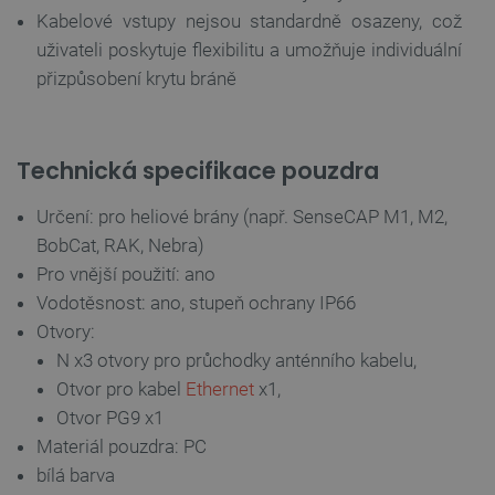
Kabelové vstupy nejsou standardně osazeny, což
FUNKČNÍ SOUBORY
uživateli poskytuje flexibilitu a umožňuje individuální
přizpůsobení krytu bráně
Nezbytně nutné soubory
Výkonové soubory
Technická specifikace pouzdra
Soubory cílení
Funkční soubory
Nezbytně nutné soubory cookie umožňují základní
Určení: pro heliové brány (např. SenseCAP M1, M2,
funkce webových stránek, jako je přihlášení
BobCat, RAK, Nebra)
uživatele a správa účtu. Webové stránky nelze bez
nezbytně nutných souborů cookie správně používat.
Pro vnější použití: ano
Poskytovatel
/
Vodotěsnost: ano, stupeň ochrany IP66
Název
Vyprší
Doména
Otvory:
udid
.botland.cz
4 týdny 2
N x3 otvory pro průchodky anténního kabelu,
dny
Otvor pro kabel
Ethernet
x1,
Otvor PG9 x1
Materiál pouzdra: PC
bílá barva