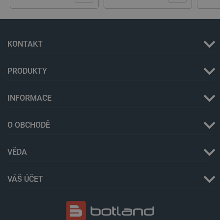
KONTAKT
PRODUKTY
_lb
.botland.cz
Zavřením
INFORMACE
prohlížeče
O OBCHODĚ
VĚDA
VÁŠ ÚČET