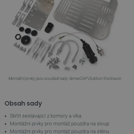
Montážní prvky jsou součástí sady SenseCAP Outdoor Enclosure.
PrestaShop-
.botland.cz
2 týdny 6
[abcdef0123456789]{32}
dní
Obsah sady
Skříň sestávající z komory a víka
isListDisplay
botland.cz
Zavřením
prohlížeče
Montážní prvky pro montáž pouzdra na sloup
Montážní prvky pro montáž pouzdra na stěnu