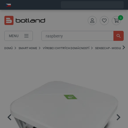
Expedujeme v pondělí
0
MENU
DOMŮ
SMART HOME
VÝROBCI CHYTRÝCH DOMÁCNOSTÍ
SENSECAP - MODULY L