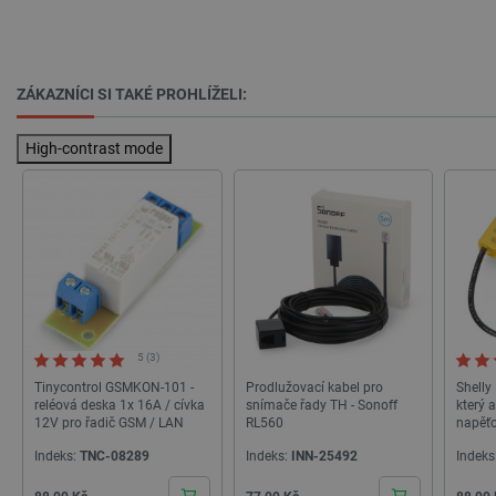
__cf_bm
Cloudflare Inc.
29 minut
.bambulab.com
54 sekund
ZÁKAZNÍCI SI TAKÉ PROHLÍŽELI:
High-contrast mode
__cf_bm
Cloudflare Inc.
29 minut
.webshopapp.com
56 sekund
5 (3)
Tinycontrol GSMKON-101 -
Prodlužovací kabel pro
Shelly
reléová deska 1x 16A / cívka
snímače řady TH - Sonoff
který 
12V pro řadič GSM / LAN
RL560
napěťo
Indeks:
TNC-08289
Indeks:
INN-25492
Indeks
_lb_ccc
.botland.cz
1 rok
Cena
Cena
Cena