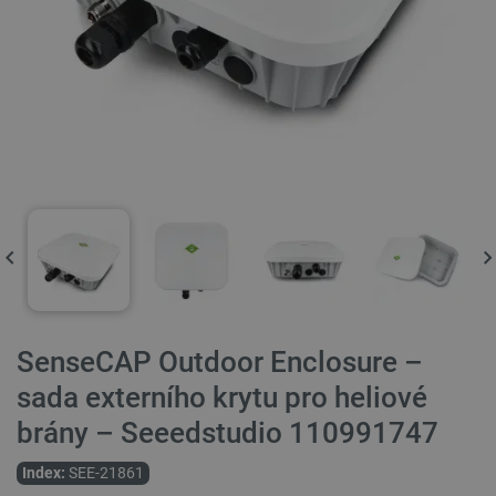
SenseCAP Outdoor Enclosure –
sada externího krytu pro heliové
brány – Seeedstudio 110991747
Index:
SEE-21861