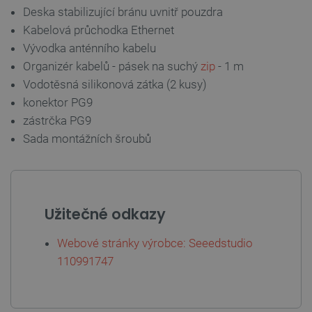
Deska stabilizující bránu uvnitř pouzdra
Kabelová průchodka Ethernet
critCartData
botland.cz
9 minut
Vývodka anténního kabelu
54 sekund
Organizér kabelů - pásek na suchý
zip
- 1 m
Vodotěsná silikonová zátka (2 kusy)
konektor PG9
zástrčka PG9
Sada montážních šroubů
CookieScriptConsent
CookieScript
2 měsíce
botland.cz
4 týdny
Užitečné odkazy
Webové stránky výrobce: Seeedstudio
110991747