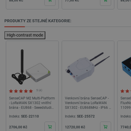
88,00 Kč
77,00 Kč
88,00
PRODUKTY ZE STEJNÉ KATEGORIE:
High-contrast mode
PHPSESSID
PHP.net
Zavřením
botland.cz
prohlížeče
5 (4)
SenseCAP M2 Multi-Platform
Venkovní brána SenseCAP -
Sense
- LoRaWAN SX1302 vnitřní
Venkovní brána LoRaWAN
FluxN
brána - EU868 - Seeedstudio
SX1302 - EU868MHz - IP66 -
11099
114992981
Seeedstudio 102991154
Indeks:
SEE-22110
Indeks:
SEE-25572
Indeks
Cena
Cena
Cena
2706,00 Kč
12720,00 Kč
7740,