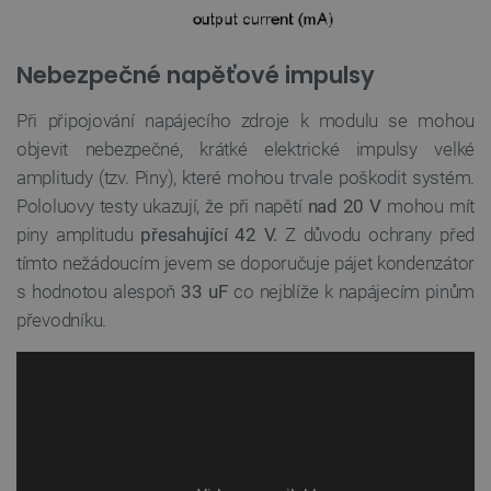
Nebezpečné napěťové impulsy
Při připojování napájecího zdroje k modulu se mohou
objevit nebezpečné, krátké elektrické impulsy velké
amplitudy (tzv. Piny), které mohou trvale poškodit systém.
Pololuovy testy ukazují, že při napětí
nad 20 V
mohou mít
piny amplitudu
přesahující 42 V.
Z důvodu ochrany před
tímto nežádoucím jevem se doporučuje pájet kondenzátor
s hodnotou alespoň
33 uF
co nejblíže k napájecím pinům
převodníku.
PrestaShop-
.botland.cz
2 týdny 6
[abcdef0123456789]{32}
dní
isListDisplay
botland.cz
Zavřením
prohlížeče