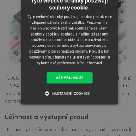
Tyto webové stránky používají
soubory cookie.
Tyto webové stránky používají soubory cookie ke
zlepšení uživatelského zážitku. Používáním
našich webových stránek souhlasíte se všemi
soubory cookie v souladu s našimi zásadami
používání souborů cookie. Údaje o uživateli a
soubory cookie mohou být zpracovávány a
používány k personalizaci reklam. Pokud s tím
nesouhlasíte, přejděte na „Nastavení cookies“ a
vyberte své preference.
Více informací
Populární proužky goldpin lze připájet k otvorům, rastr pinů
VŠE PŘIJMOUT
je 2,54 mm (sada je součástí sady). Modul lze zapojit do
kontaktního pole
, připojit pomocí
vodičů
nebo umístit na
NASTAVENÍ COOKIES
speciální desku s plošnými spoji.
NEZBYTNĚ NUTNÉ SOUBORY
Účinnost a výstupní proud
VÝKONOVÉ SOUBORY
Účinnost je definována jako poměr výstupního výkonu k
SOUBORY CÍLENÍ