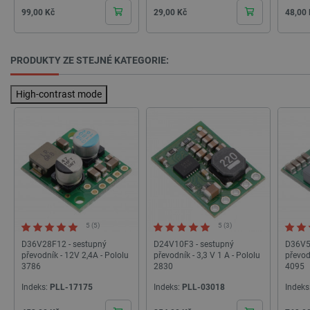
Cena
Cena
Cena
99,00 Kč
29,00 Kč
48,00
PRODUKTY ZE STEJNÉ KATEGORIE:
High-contrast mode
_lb
.botland.cz
Zavřením
prohlížeče
5 (5)
5 (3)
D36V28F12 - sestupný
D24V10F3 - sestupný
D36V5
převodník - 12V 2,4A - Pololu
převodník - 3,3 V 1 A - Pololu
převod
3786
2830
4095
Indeks:
PLL-17175
Indeks:
PLL-03018
Indeks