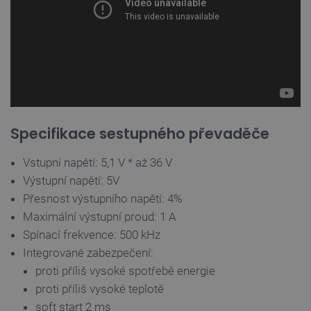
critCartData
botland.cz
9 minut
54 sekund
Specifikace sestupného převaděče
Vstupní napětí: 5,1 V * až 36 V
Výstupní napětí: 5V
CookieScriptConsent
CookieScript
2 měsíce
Přesnost výstupního napětí: 4%
botland.cz
4 týdny
Maximální výstupní proud: 1 A
Spínací frekvence: 500 kHz
Integrované zabezpečení:
proti příliš vysoké spotřebě energie
proti příliš vysoké teplotě
soft start 2 ms