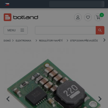
Objednejte do:
7
:
15
:
15
zašleme dnes - GLS!
0
MENU
DOMŮ
ELEKTRONIKA
REGULÁTORY NAPĚTÍ
STEP DOWN PŘEVADĚČE