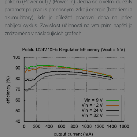
příkonu (Power out) / (Power in). Jedná se o velmi důležitý
parametr při práci s přenosnými zdroji energie (bateriemi a
FUNKČNÍ SOUBORY
akumulátory), kde je důležitá pracovní doba na jeden
nabíjecí cyklus. Závislost účinnosti na vstupním napětí je
znázorněna v následujících grafech.
Nezbytně nutné soubory
Výkonové soubory
Soubory cílení
Funkční soubory
Nezbytně nutné soubory cookie umožňují základní
funkce webových stránek, jako je přihlášení
uživatele a správa účtu. Webové stránky nelze bez
nezbytně nutných souborů cookie správně používat.
Poskytovatel
/
Název
Vyprší
Doména
udid
.botland.cz
4 týdny 2
dny