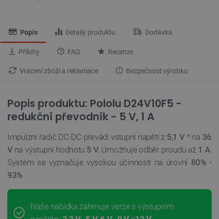
Popis
Detaily produktu
Dodávka
Přílohy
FAQ
Recenze
Vrácení zboží a reklamace
Bezpečnost výrobku
Popis produktu: Pololu D24V10F5 -
redukční převodník - 5 V, 1 A
Impulzní řadič DC-DC převádí vstupní napětí z
5,1 V
* na
36
V
na výstupní hodnotu
5 V.
Umožňuje odběr proudu až
1 A.
Systém se vyznačuje vysokou účinností na úrovni
80% -
93%
.
Naše nabídka zahrnuje verze s výstupním
napětím:
3,3 V
,
5 V,
6 V
,
9 V
a
12 V.