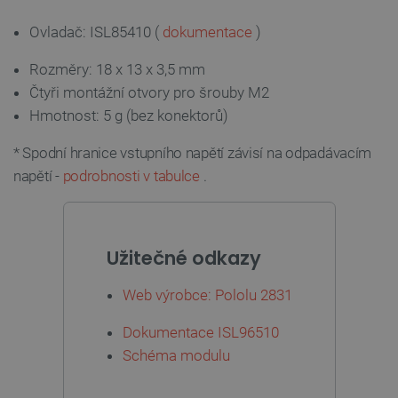
Ovladač: ISL85410 (
dokumentace
)
__cf_bm
Cloudflare Inc.
29 minut
.bambulab.com
54 sekund
Rozměry: 18 x 13 x 3,5 mm
Čtyři montážní otvory pro šrouby M2
Hmotnost: 5 g (bez konektorů)
* Spodní hranice vstupního napětí závisí na odpadávacím
napětí -
podrobnosti v tabulce
.
__cf_bm
Cloudflare Inc.
29 minut
.webshopapp.com
56 sekund
Užitečné odkazy
Web výrobce: Pololu 2831
Dokumentace ISL96510
Schéma modulu