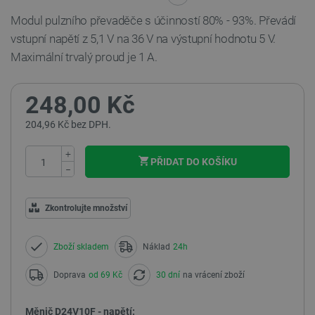
Modul pulzního převaděče s účinností 80% - 93%. Převádí
vstupní napětí z 5,1 V na 36 V na výstupní hodnotu 5 V.
Maximální trvalý proud je 1 A.
248,00 Kč
204,96 Kč bez DPH.
+
PŘIDAT DO KOŠÍKU
−
Zkontrolujte množství
Zboží skladem
Náklad
24h
Doprava
od 69 Kč
30 dní
na vrácení zboží
Měnič D24V10F - napětí: