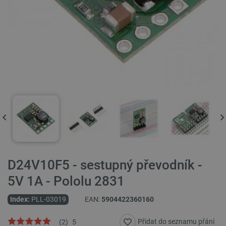
D24V10F5 - sestupný převodník -
5V 1A - Pololu 2831
Index:
PLL-03019
EAN:
5904422360160
Přidat do seznamu přání
(
2
)
5