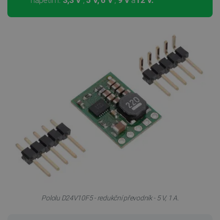
Pololu D24V10F5 - redukční převodník - 5 V, 1 A.