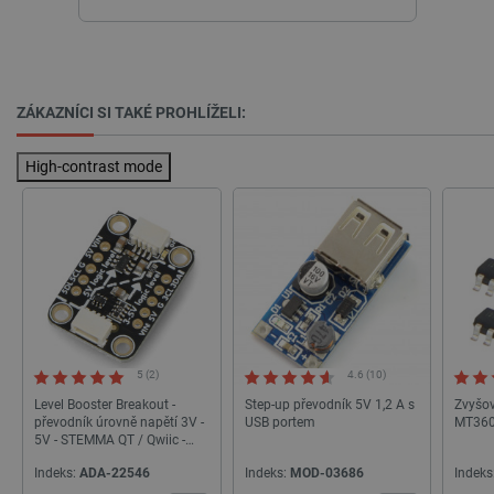
_lb_ccc
.botland.cz
1 rok
ZÁKAZNÍCI SI TAKÉ PROHLÍŽELI:
High-contrast mode
PHPSESSID
PHP.net
Zavřením
botland.cz
prohlížeče
5 (2)
4.6 (10)
Level Booster Breakout -
Step-up převodník 5V 1,2 A s
Zvyšov
převodník úrovně napětí 3V -
USB portem
MT3608
5V - STEMMA QT / Qwiic -
Adafruit 5649
Indeks:
ADA-22546
Indeks:
MOD-03686
Indeks