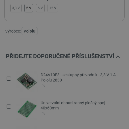
3,3 V
5 V
6 V
12 V
Výrobce:
Pololu
PŘIDEJTE DOPORUČENÉ PŘÍSLUŠENSTVÍ
D24V10F3 - sestupný převodník - 3,3 V 1 A -
Pololu 2830
Univerzální oboustranný plošný spoj
40x60mm