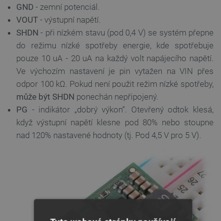
GND
- zemní potenciál.
VOUT
- výstupní napětí.
SHDN
- při nízkém stavu (pod 0,4 V) se systém přepne
do režimu nízké spotřeby energie, kde spotřebuje
pouze 10 uA - 20 uA na každý volt napájecího napětí.
Ve výchozím nastavení je pin vytažen na VIN přes
odpor 100 kΩ. Pokud není použit režim nízké spotřeby,
může být SHDN
ponechán nepřipojený.
PG
- indikátor „dobrý výkon“. Otevřený odtok klesá,
když výstupní napětí klesne pod 80% nebo stoupne
nad 120% nastavené hodnoty (tj. Pod 4,5 V pro 5 V).