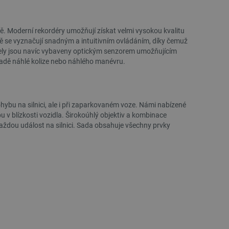
ě. Moderní rekordéry umožňují získat velmi vysokou kvalitu
ě se vyznačují snadným a intuitivním ovládáním, díky čemuž
odely jsou navíc vybaveny optickým senzorem umožňujícím
ípadě náhlé kolize nebo náhlého manévru.
g
3D tiskárna - Bambu Lab A1 - Outlet
Creality Ender Fast PLA
kg - ora
ohybu na silnici, ale i při zaparkovaném voze. Námi nabízené
 v blízkosti vozidla. Širokoúhlý objektiv a kombinace
ždou událost na silnici. Sada obsahuje všechny prvky
Index:
OUT-29348
Index:
CRL-