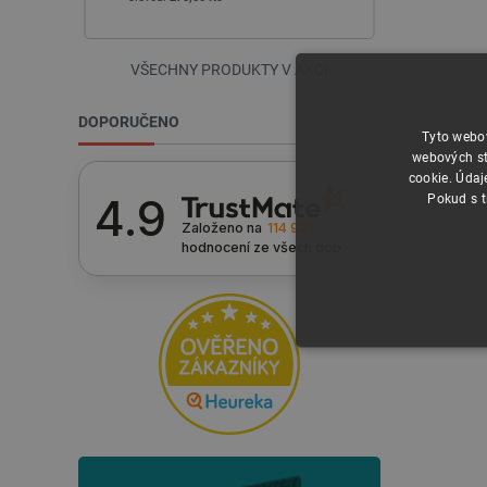
VŠECHNY PRODUKTY V AKCI
DOPORUČENO
Tyto webov
webových st
cookie. Údaj
Pokud s t
4.9
Založeno na
114 921
hodnocení
ze všech dob
NEZBYTNĚ NUTN
FUNKČNÍ SOUBO