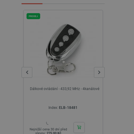
PRODEJ
z - 4kanálové
Čidlo alkoholu, benzínu, amoniaku -
MakeBlock 
polovodič - MQ-135
řadič ko
Index:
MOD-08243
Nejnižší ce
slevou:
1