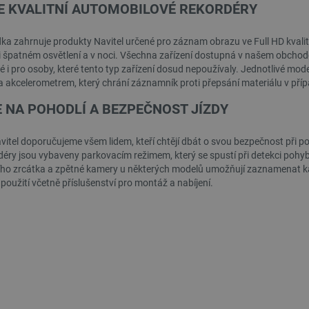
E KVALITNÍ AUTOMOBILOVÉ REKORDÉRY
ka zahrnuje produkty Navitel určené pro záznam obrazu ve Full HD kvalit
ři špatném osvětlení a v noci. Všechna zařízení dostupná v našem obchod
é i pro osoby, které tento typ zařízení dosud nepoužívaly. Jednotlivé m
k a akcelerometrem, který chrání záznamník proti přepsání materiálu v př
 NA POHODLÍ A BEZPEČNOST JÍZDY
 filament 1,75 mm 1 kg - Žlutý
Bambu Lab PLA Pure Filament 1,75 mm 1 k
mramor
- součástí balení je opakovaně použitelná...
vitel doporučujeme všem lidem, kteří chtějí dbát o svou bezpečnost při p
éry jsou vybaveny parkovacím režimem, který se spustí při detekci pohybu
ního zrcátka a zpětné kamery u některých modelů umožňují zaznamenat ka
Index:
AUP-28479
Index:
BML-29105
použití včetně příslušenství pro montáž a nabíjení.