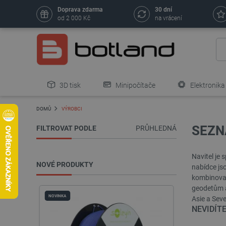
Doprava zdarma
30 dní
od 2 000 Kč
na vrácení
3D tisk
Minipočítače
Elektronika
DOMŮ
VÝROBCI
SEZN
FILTROVAT PODLE
PRŮHLEDNÁ
Navitel je 
NOVÉ PRODUKTY
nabídce js
kombinovan
geodetům a
NOVINKA
NOVINKA
Asie a Sev
NEVIDÍT