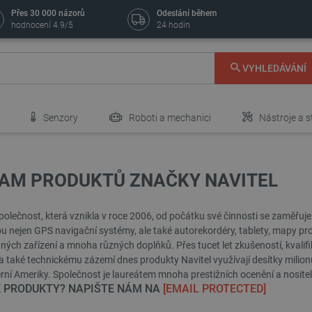
Přes 30 000 názorů
Odeslání během
hodnocení 4.9/5
24 hodin
VYHLEDÁVÁNÍ
Senzory
Roboti a mechanici
Nástroje a s
AM PRODUKTŮ ZNAČKY NAVITEL
společnost, která vznikla v roce 2006, od počátku své činnosti se zaměřuje
ou nejen GPS navigační systémy, ale také autorekordéry, tablety, mapy 
ých zařízení a mnoha různých doplňků. Přes tucet let zkušeností, kvali
 také technickému zázemí dnes produkty Navitel využívají desítky milionů
NOVINKA
erní Ameriky. Společnost je laureátem mnoha prestižních ocenění a nosi
E PRODUKTY? NAPIŠTE NÁM NA
[EMAIL PROTECTED]