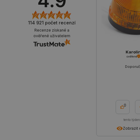
4.9
critCartData
CookieScriptConsent
114 921
počet recenzí
Recenze získané a
ověřené uživatelem
__cf_bm
Karoli
__cf_bm
ověřené
Doporuč
_lb_ccc
PHPSESSID
0
tento týde
_lb
Zobrazit 
critData