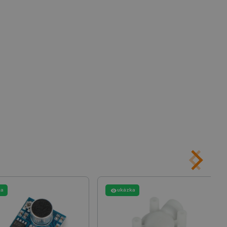
y
 Webové stránky nelze bez
ařízení, která mají přístup k
la uživatelskou zkušenost.
idmi a roboty. To je pro web
 používání jejich webových
é relace napříč požadavky
živatele a volby soukromí
 o souhlasu návštěvníka s
ením, které zajistí, že
spektovány.
 založeného na enginu
ka
ukázka
referencí, jak se produkty