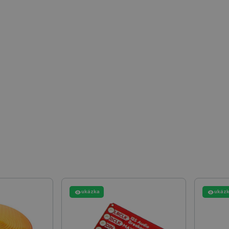
Nezbytně nutné soubory
Výkonové soubory
Soubory cílení
Funkční soubor
e umožňují základní funkce webových stránek, jako je přihlášení uživatele a správa účtu.
kie správně používat.
Poskytovatel
/
Vyprší
Popis
Doména
.botland.cz
4 týdny 2
Tento cookie se používá k jedinečné identifikaci z
dny
webové stránce, aby sledovala používání a zlepši
Cloudflare Inc.
29 minut
Tento soubor cookie se používá k rozlišení mezi l
.heureka.group
58 sekund
přínosné, aby bylo možné podávat platné zprávy o
stránek.
.botland.cz
59 minut
Tento cookie se používá k řízení stavu uživatelsk
53 sekund
na stránky.
ATA
YouTube
5 měsíců
Tento soubor cookie slouží k ukládání souhlasu u
.youtube.com
4 týdny
pro jejich interakci s webem. Zaznamenává údaje
í Google
různými zásadami ochrany osobních údajů a nastav
jejich preference budou v budoucích sezeních re
.botland.cz
2 týdny 6
Tento soubor cookie je nutný pro provoz obchodu
ukázka
ukáz
dní
PrestaShop.
botland.cz
Zavřením
Tento soubor cookie se používá k uložení vašich p
prohlížeče
zobrazují.