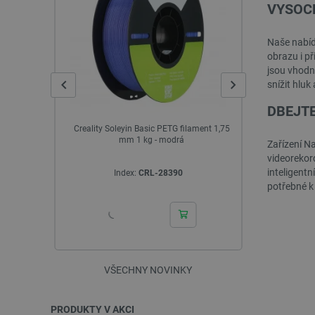
VYSOC
Naše nabíd
obrazu i p
jsou vhodn
snížit hlu
DBEJTE
lament 1,75
Sada pro pájení makro padů - vzdělávací
AURAPOL PLA
sada pro výuku pájení - RP2040 - Pájené
Zařízení Na
333347
videorekord
inteligent
Index:
SOL-28944
potřebné k 
VŠECHNY NOVINKY
PRODUKTY V AKCI