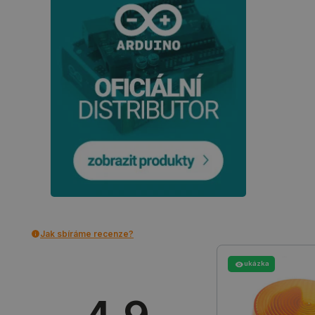
Nezbytně nutné soubory cooki
nezbytně nutných souborů coo
Název
udid
__cf_bm
_smvs
VISITOR_PRIVACY_METAD
Zásadách ochrany soukrom
Jak sbíráme recenze?
PrestaShop-
ukázka
[abcdef0123456789]{32}
isListDisplay