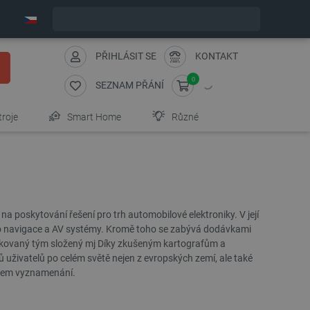
Expedujeme v pondělí
PŘIHLÁSIT SE
KONTAKT
0
SEZNAM PŘÁNÍ
troje
Smart Home
Různé
 na poskytování řešení pro trh automobilové elektroniky. V její
pro navigace a AV systémy. Kromě toho se zabývá dodávkami
fikovaný tým složený mj Díky zkušeným kartografům a
 uživatelů po celém světě nejen z evropských zemí, ale také
NOVINKA
NOVINKA
telem vyznamenání.