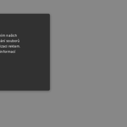
áním našich
vání souborů
izaci reklam.
 informací