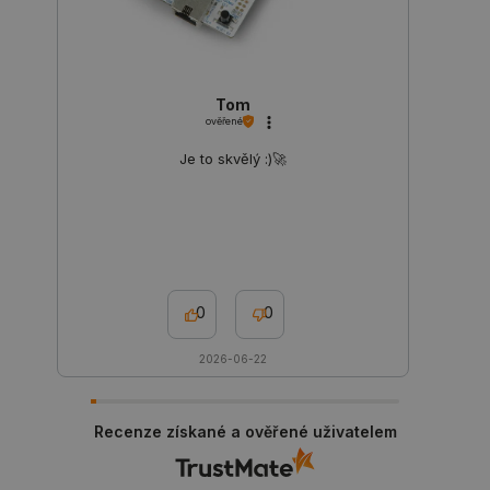
Tom
ověřené
Je to skvělý :)🚀
0
0
_lb
.botland.cz
Zavřením
2026-06-22
prohlížeče
Recenze získané a ověřené uživatelem