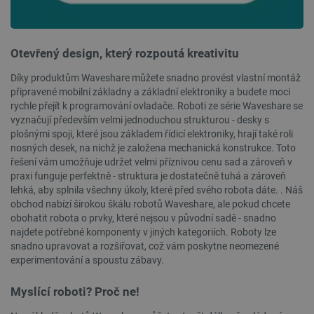
Otevřený design, který rozpoutá kreativitu
isListDisplay
botland.cz
Zavřením
prohlížeče
Díky produktům Waveshare můžete snadno provést vlastní montáž
připravené mobilní základny a základní elektroniky a budete moci
rychle přejít k programování ovladače. Roboti ze série Waveshare se
vyznačují především velmi jednoduchou strukturou - desky s
critCartData
botland.cz
9 minut
plošnými spoji, které jsou základem řídicí elektroniky, hrají také roli
54 sekund
nosných desek, na nichž je založena mechanická konstrukce. Toto
řešení vám umožňuje udržet velmi příznivou cenu sad a zároveň v
praxi funguje perfektně - struktura je dostatečně tuhá a zároveň
lehká, aby splnila všechny úkoly, které před svého robota dáte. . Náš
obchod nabízí širokou škálu robotů Waveshare, ale pokud chcete
obohatit robota o prvky, které nejsou v původní sadě - snadno
najdete potřebné komponenty v jiných kategoriích. Roboty lze
snadno upravovat a rozšiřovat, což vám poskytne neomezené
experimentování a spoustu zábavy.
CookieScriptConsent
CookieScript
2 měsíce
Myslící roboti? Proč ne!
botland.cz
4 týdny