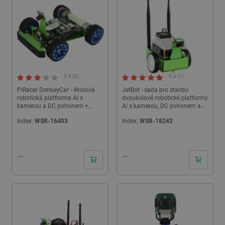
3.0 (2)
5.0 (1)
PiRacer DonkeyCar - 4kolová
JetBot - sada pro stavbu
robotická platforma AI s
dvoukolové robotické platformy
kamerou a DC pohonem +
Al s kamerou, DC pohonem a
OLED displej pro Raspberry Pi -
OLED displejem - Waveshare
Index:
WSR-16403
Index:
WSR-18242
Waveshare...
16909
24h
24h