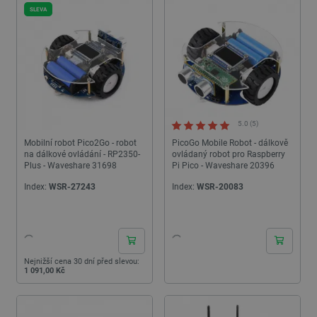
SLEVA
5.0 (5)
Mobilní robot Pico2Go - robot
PicoGo Mobile Robot - dálkově
na dálkové ovládání - RP2350-
ovládaný robot pro Raspberry
Plus - Waveshare 31698
Pi Pico - Waveshare 20396
Index:
WSR-27243
Index:
WSR-20083
24h
24h
Nejnižší cena 30 dní před slevou:
1 091,00 Kč