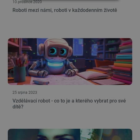
10 prosince 2020
NEZBYTNĚ NUTNÉ SOUBORY
Roboti mezi námi, roboti v každodenním životě
VÝKONOVÉ SOUBORY
SOUBORY CÍLENÍ
FUNKČNÍ SOUBORY
Nezbytně nutné soubory
Výkonové soubory
Soubory cílení
Funkční soubory
25 srpna 2023
Nezbytně nutné soubory cookie umožňují základní
Vzdělávací robot - co to je a kterého vybrat pro své
funkce webových stránek, jako je přihlášení
dítě?
uživatele a správa účtu. Webové stránky nelze bez
nezbytně nutných souborů cookie správně
používat.
Poskytovatel
/
Název
Vyprší
Doména