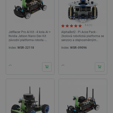
5.0 (1)
JetRacer Pro Al Kit - 4 kola Al +
AlphaBot2 - Pi Acce Pack -
Nvidia Jetson Nano Dev Kit
2kolová robotická platforma se
závodní platforma robota -
senzory a stejnosměrným
Waveshare 18433
pohonem a kamerou pro
Index:
WSR-22118
Index:
WSR-09096
Raspberry Pi -
24h
24h