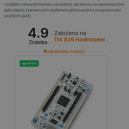
vozidlem nesoucím kameru na zádech, ale stanou se samostatnými
jednotkami s kamerovým systémem připraveným k programování
složitých úkolů.
4.9
Založeno na
_lb_ccc
.botland.cz
1 rok
114 926
hodnocení
Známka
Jak sbíráme recenze?
ukázka
PHPSESSID
PHP.net
Zavřením
botland.cz
prohlížeče