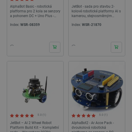
AlphaBot Basic - robotická
JetBot - sada pro stavbu 2-
platforma pro 2 kola se senzory
kolové robotické platformy Al s
a pohonem DC + Uno Plus -
kamerou, stejnosměrným
Waveshare 12257
pohonem a OLED displejem -...
Index:
WSR-08359
Index:
WSR-21870
5.0 (1)
5.0 (1)
JetBot – Al 2 Wheel Robot
AlphaBot2 - Ar Acce Pack -
Platform Build Kit – Kompletní
dvoukolová robotická