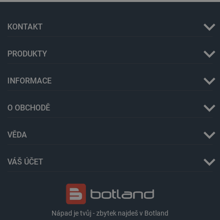
KONTAKT
PRODUKTY
critData
botland.cz
9 minut
51 sekund
INFORMACE
O OBCHODĚ
VĚDA
VÁŠ ÚČET
critAccountId
botland.cz
9 minut
52 sekund
Nápad je tvůj - zbytek najdeš v Botland