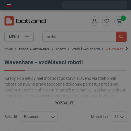
Expedujeme v pondělí
0
MENU
DOMŮ
ROBOTI A MECHANIKA
ROBOTI
VZDĚLÁVACÍ ROBOTI
WAVESHARE - VZD
Waveshare - vzdělávací roboti
Každý, kdo někdy měl možnost postavit si svého vlastního mini
robota od nuly, si pravděpodobně dokonale pamatuje problémy,
kterým musel čelit při vlastní montáži mechaniky - základny, pohonů
nebo krytu. Úprava všech dostupných prvků po ruce je zřídka
možná bez dalších dílenských opatření, což nejen komplikuje vlastní
ROZBALIT...
montáž, ale také ovlivňuje přesnost jednotlivých detailů. Mini roboty
Waveshare ve formě montážních sad vám umožní dělat to, co vás
Seřadit:
Množství:
Přesnost
24
nejvíce zajímá - programování.