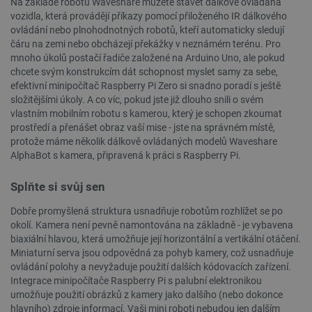
Na základě robotů Waveshare můžete stavět dálkově ovládaná
vozidla, která provádějí příkazy pomocí přiloženého IR dálkového
ovládání nebo plnohodnotných robotů, kteří automaticky sledují
čáru na zemi nebo obcházejí překážky v neznámém terénu. Pro
mnoho úkolů postačí řadiče založené na Arduino Uno, ale pokud
chcete svým konstrukcím dát schopnost myslet samy za sebe,
efektivní minipočítač Raspberry Pi Zero si snadno poradí s ještě
složitějšími úkoly. A co víc, pokud jste již dlouho snili o svém
vlastním mobilním robotu s kamerou, který je schopen zkoumat
__cf_bm
Cloudflare Inc.
29 minut
prostředí a přenášet obraz vaší mise - jste na správném místě,
.bambulab.com
54 sekund
protože máme několik dálkově ovládaných modelů Waveshare
AlphaBot s kamera, připravená k práci s Raspberry Pi.
Splňte si svůj sen
Dobře promyšlená struktura usnadňuje robotům rozhlížet se po
okolí. Kamera není pevně namontována na základně - je vybavena
biaxiální hlavou, která umožňuje její horizontální a vertikální otáčení.
Miniaturní serva jsou odpovědná za pohyb kamery, což usnadňuje
__cf_bm
Cloudflare Inc.
29 minut
ovládání polohy a nevyžaduje použití dalších kódovacích zařízení.
.webshopapp.com
56 sekund
Integrace minipočítače Raspberry Pi s palubní elektronikou
umožňuje použití obrázků z kamery jako dalšího (nebo dokonce
hlavního) zdroje informací. Vaši mini roboti nebudou jen dalším