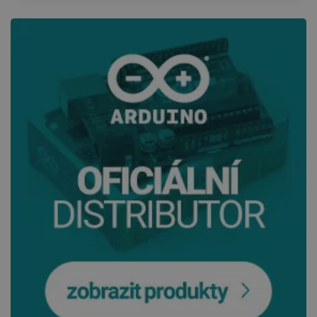
VISITOR_PRIVACY_METADATA
YouTube
5 měsíců
.youtube.com
4 týdny
PrestaShop-
.botland.cz
2 týdny 6
[abcdef0123456789]{32}
dní