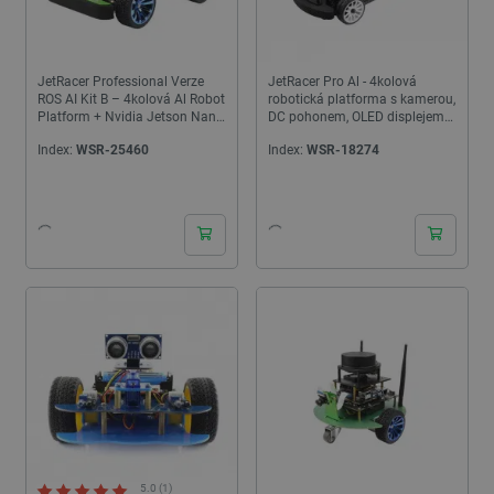
JetRacer Professional Verze
JetRacer Pro Al - 4kolová
ROS AI Kit B – 4kolová Al Robot
robotická platforma s kamerou,
Platform + Nvidia Jetson Nano
DC pohonem, OLED displejem
Dev Kit – Waveshare 26801
Nvidia Jetson Nano Pro -...
Index:
WSR-25460
Index:
WSR-18274
24h
24h
5.0 (1)