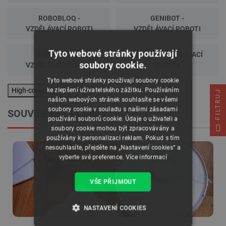
ROBOBLOQ -
GENIBOT -
VZDĚLÁVACÍ ROBOTI
VZDĚLÁVACÍ ROBOTI
Tyto webové stránky používají
MAKEBLOCK -
EDISON - VZDĚLÁVACÍ
soubory cookie.
VZDĚLÁVACÍ ROBOTI
ROBOTI
Tyto webové stránky používají soubory cookie
High-contrast mode
ke zlepšení uživatelského zážitku. Používáním
FILTRUJ
našich webových stránek souhlasíte se všemi
soubory cookie v souladu s našimi zásadami
SOUVISEJÍCI ČLÁNKY
používání souborů cookie. Údaje o uživateli a
soubory cookie mohou být zpracovávány a
používány k personalizaci reklam. Pokud s tím
nesouhlasíte, přejděte na „Nastavení cookies“ a
vyberte své preference.
Více informací
VŠE PŘIJMOUT
NASTAVENÍ COOKIES