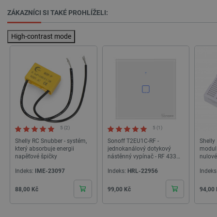
ZÁKAZNÍCI SI TAKÉ PROHLÍŽELI:
High-contrast mode
PrestaShop-
.botland.cz
2 týdny 6
[abcdef0123456789]{32}
dní
5 (2)
5 (1)
Shelly RC Snubber - systém,
Sonoff T2EU1C-RF -
Shelly
isListDisplay
botland.cz
Zavřením
prohlížeče
který absorbuje energii
jednokanálový dotykový
modul 
napěťové špičky
nástěnný vypínač - RF 433
nulové
MHz - bílý
1L/Stm
Indeks:
IME-23097
Indeks:
HRL-22956
Indeks
Gen3
Cena
Cena
Cena
88,00 Kč
99,00 Kč
94,00
critCartData
botland.cz
9 minut
54 sekund