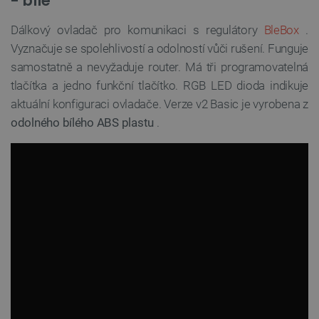
- bílé
Dálkový ovladač pro komunikaci s regulátory
BleBox
.
Vyznačuje se spolehlivostí a odolností vůči rušení. Funguje
samostatně a nevyžaduje router. Má tři programovatelná
tlačítka a jedno funkční tlačítko. RGB LED dioda indikuje
aktuální konfiguraci ovladače. Verze v2 Basic je vyrobena z
odolného bílého ABS plastu
.