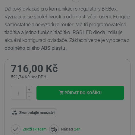
Dálkový ovladač pro komunikaci s regulátory BleBox.
Vyznačuje se spolehlivostí a odolností vůči rušení. Funguje
samostatně a nevyžaduje router. Má tři programovatelná
tlačítka a jedno funkční tlačítko. RGB LED dioda indikuje
aktuální konfiguraci ovladače. Základní verze je vyrobena z
odolného bílého ABS plastu
.
716,00 Kč
591,74 Kč bez DPH.
+
PŘIDAT DO KOŠÍKU
−
Zkontrolujte množství
Zboží skladem
Náklad
24h