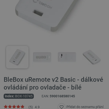
BleBox uRemote v2 Basic - dálkové
ovládání pro ovladače - bílé
Index:
BOX-10745
EAN:
5900168580145
Přidat do seznamu přání
(
5
)
4.9