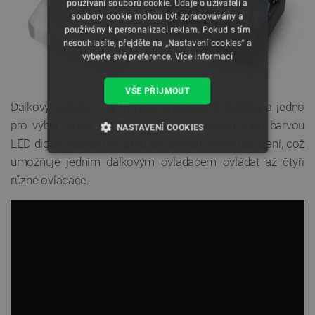
používání souborů cookie. Údaje o uživateli a
soubory cookie mohou být zpracovávány a
používány k personalizaci reklam. Pokud s tím
nesouhlasíte, přejděte na „Nastavení cookies“ a
vyberte své preference.
Více informací
VŠE PŘIJMOUT
Dálkový ovladač má tři programovatelná tlačítka a jedno
pro výběr jedné ze čtyř skupin označených jinou barvou
NASTAVENÍ COOKIES
LED diody. Každou skupinu lze přiřadit jinému zařízení, což
NEZBYTNĚ NUTNÉ SOUBORY
umožňuje jedním dálkovým ovladačem ovládat až čtyři
různé ovladače.
VÝKONOVÉ SOUBORY
SOUBORY CÍLENÍ
FUNKČNÍ SOUBORY