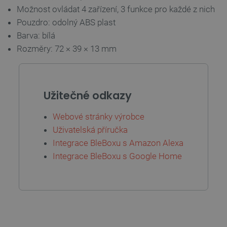
Možnost ovládat 4 zařízení, 3 funkce pro každé z nich
Pouzdro: odolný ABS plast
Barva: bílá
Zásadách ochrany soukromí Google
Rozměry: 72 × 39 × 13 mm
_smvs
.botland.cz
59 minut
53 sekund
Užitečné odkazy
Webové stránky výrobce
Uživatelská příručka
VISITOR_PRIVACY_METADATA
YouTube
5 měsíců
.youtube.com
4 týdny
Integrace BleBoxu s Amazon Alexa
Integrace BleBoxu s Google Home