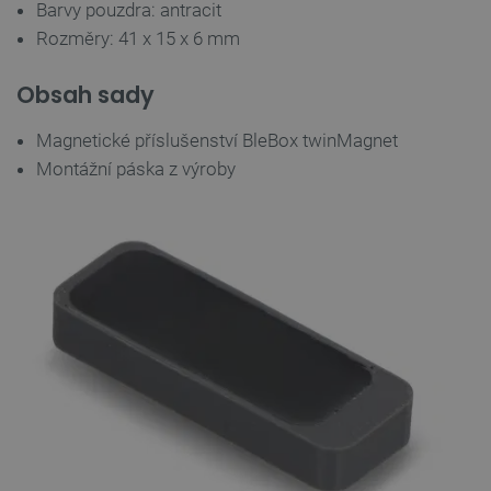
Barvy pouzdra: antracit
Rozměry: 41 x 15 x 6 mm
Obsah sady
Magnetické příslušenství BleBox twinMagnet
Montážní páska z výroby
PrestaShop-
.botland.cz
2 týdny 6
[abcdef0123456789]{32}
dní
isListDisplay
botland.cz
Zavřením
prohlížeče
critCartData
botland.cz
9 minut
54 sekund