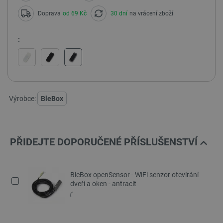
Doprava
od 69 Kč
30 dní
na vrácení zboží
:
Výrobce:
BleBox
PŘIDEJTE DOPORUČENÉ PŘÍSLUŠENSTVÍ
BleBox openSensor - WiFi senzor otevírání
dveří a oken - antracit