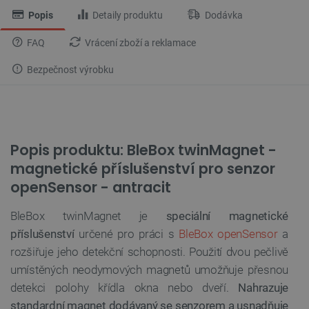
Popis
Detaily produktu
Dodávka
FAQ
Vrácení zboží a reklamace
Bezpečnost výrobku
Popis produktu: BleBox twinMagnet -
magnetické příslušenství pro senzor
openSensor - antracit
BleBox twinMagnet je
speciální magnetické
příslušenství
určené pro práci s
BleBox openSensor
a
rozšiřuje jeho detekční schopnosti. Použití dvou pečlivě
umístěných neodymových magnetů umožňuje přesnou
detekci polohy křídla okna nebo dveří.
Nahrazuje
standardní magnet dodávaný se senzorem a usnadňuje