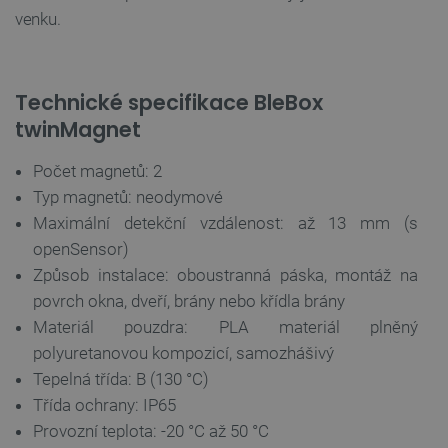
venku.
Zásadách ochrany soukromí Google
Technické specifikace BleBox
twinMagnet
_smvs
.botland.cz
59 minut
53 sekund
Počet magnetů: 2
Typ magnetů: neodymové
Maximální detekční vzdálenost: až 13 mm (s
VISITOR_PRIVACY_METADATA
YouTube
5 měsíců
openSensor)
.youtube.com
4 týdny
Způsob instalace: oboustranná páska, montáž na
povrch okna, dveří, brány nebo křídla brány
Materiál pouzdra: PLA materiál plněný
polyuretanovou kompozicí, samozhášivý
Tepelná třída: B (130 °C)
Třída ochrany: IP65
Provozní teplota: -20 °C až 50 °C