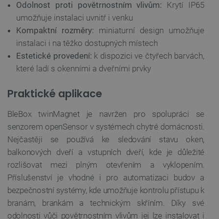
Odolnost proti povětrnostním vlivům:
Krytí IP65
Soubory cílení
Funkční soubory
umožňuje instalaci uvnitř i venku
Nezbytně nutné soubory cookie umožňují základní
Kompaktní rozměry:
miniaturní design umožňuje
funkce webových stránek, jako je přihlášení
instalaci i na těžko dostupných místech
uživatele a správa účtu. Webové stránky nelze bez
nezbytně nutných souborů cookie správně
Estetické provedení:
k dispozici ve čtyřech barvách,
používat.
které ladí s okenními a dveřními prvky
Poskytovatel
/
Název
Vyprší
Doména
Praktické aplikace
udid
.botland.cz
4 týdny 2
dny
BleBox twinMagnet je navržen pro spolupráci se
senzorem openSensor v systémech chytré domácnosti.
Nejčastěji se používá ke sledování stavu oken,
balkonových dveří a vstupních dveří, kde je důležité
rozlišovat mezi plným otevřením a vyklopením.
Příslušenství je vhodné i pro automatizaci budov a
__cf_bm
Cloudflare Inc.
29 minut
bezpečnostní systémy, kde umožňuje kontrolu přístupu k
.heureka.group
58 sekund
branám, brankám a technickým skříním. Díky své
odolnosti vůči povětrnostním vlivům jej lze instalovat i