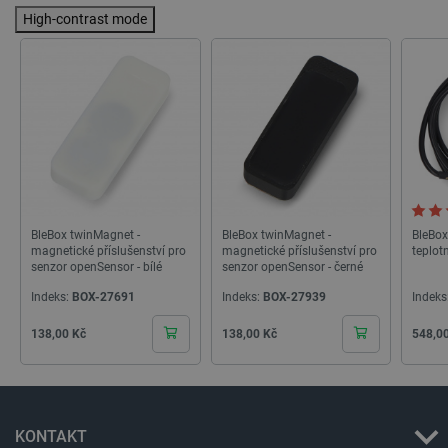
High-contrast mode
PHPSESSID
PHP.net
Zavřením
botland.cz
prohlížeče
BleBox twinMagnet -
BleBox twinMagnet -
BleBox
magnetické příslušenství pro
magnetické příslušenství pro
teplot
senzor openSensor - bílé
senzor openSensor - černé
Indeks:
BOX-27691
Indeks:
BOX-27939
Indeks
Cena
Cena
Cena
138,00 Kč
138,00 Kč
548,0
KONTAKT