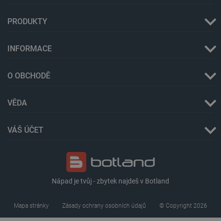
PRODUKTY
_lb
.botland.cz
Zavřením
prohlížeče
INFORMACE
O OBCHODĚ
VĚDA
VÁŠ ÚČET
critData
botland.cz
9 minut
51 sekund
Nápad je tvůj - zbytek najdeš v Botland
Mapa stránky
Zásady ochrany osobních údajů
© Copyright 2026