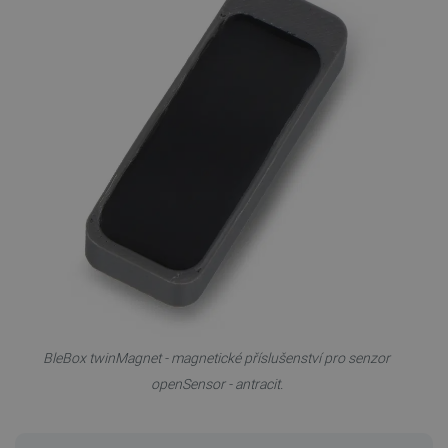
BleBox twinMagnet - magnetické příslušenství pro senzor
openSensor - antracit.