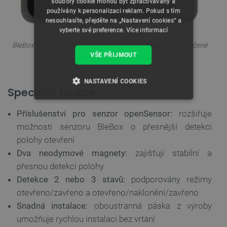
soubory cookie mohou být zpracovávány a
používány k personalizaci reklam. Pokud s tím
nesouhlasíte, přejděte na „Nastavení cookies“ a
vyberte své preference.
Více informací
BleBox twinMagnet je speciální magnetické příslušenství určené
VŠE PŘIJMOUT
pro práci s BleBox openSensor.
NASTAVENÍ COOKIES
Speciální funkce
NEZBYTNĚ NUTNÉ SOUBORY
Příslušenství pro senzor openSensor:
rozšiřuje
možnosti senzoru BleBox o přesnější detekci
VÝKONOVÉ SOUBORY
polohy otevření
SOUBORY CÍLENÍ
Dva neodymové magnety:
zajišťují stabilní a
přesnou detekci polohy
FUNKČNÍ SOUBORY
Detekce 2 nebo 3 stavů:
podporovány režimy
otevřeno/zavřeno a otevřeno/naklonění/zavřeno
Snadná instalace:
oboustranná páska z výroby
umožňuje rychlou instalaci bez vrtání
Nezbytně nutné soubory
Výkonové soubory