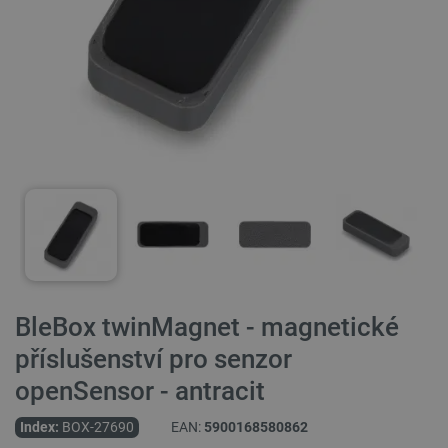
BleBox twinMagnet - magnetické
příslušenství pro senzor
openSensor - antracit
Index:
BOX-27690
EAN:
5900168580862