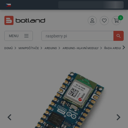
Objednejte do:
7
:
24
:
30
zašleme dnes - GLS!
0
MENU
DOMŮ
MINIPOČÍTAČE
ARDUINO
ARDUINO - HLAVNÍ MODULY
ŘADA ARDUINO NA