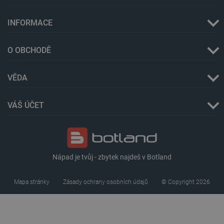
INFORMACE
O OBCHODĚ
VĚDA
critData
botland.cz
9 minut
51 sekund
VÁŠ ÚČET
Nápad je tvůj - zbytek najdeš v Botland
Mapa stránky
Zásady ochrany osobních údajů
© Copyright 2026
critAccountId
botland.cz
9 minut
52 sekund