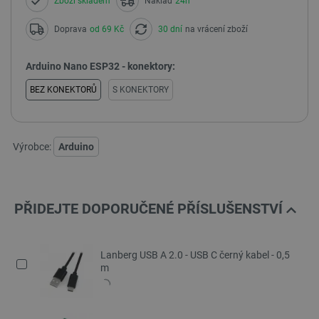
Zboží skladem
Náklad
24h
Doprava
od 69 Kč
30 dní
na vrácení zboží
Arduino Nano ESP32 - konektory:
BEZ KONEKTORŮ
S KONEKTORY
Výrobce:
Arduino
PŘIDEJTE DOPORUČENÉ PŘÍSLUŠENSTVÍ
Lanberg USB A 2.0 - USB C černý kabel - 0,5
m