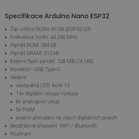
Specifikace Arduino Nano ESP32
VISITOR_PRIVACY_METADATA
YouTube
5 měsíců
.youtube.com
4 týdny
Čip: u-blox NORA-W106 (ESP32-S3)
Frekvence hodin: až 240 MHz
Paměť ROM: 384 kB
Paměť SRAM: 512 kB
Externí flash paměť: 128 MB (16 MB)
Konektor: USB Type-C
Vedení:
vestavěná LED: kolík 13
14x digitální vstupy/výstupy
8x analogový vstup
5x PWM
externí přerušení na všech digitálních pinech
Bezdrátové připojení: WiFi / Bluetooth
PrestaShop-
.botland.cz
2 týdny 6
Rozhraní:
[abcdef0123456789]{32}
dní