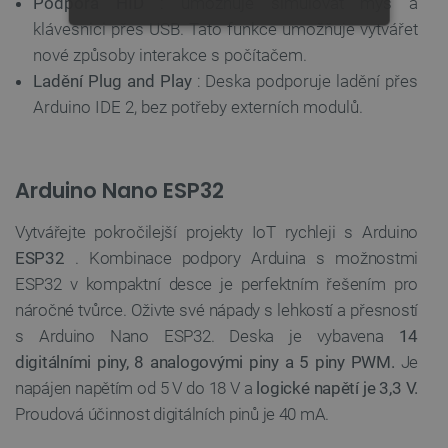
Podpora HID
: umožňuje simulovat myš a
klávesnici přes USB. Tato funkce umožňuje vytvářet
NEZBYTNĚ NUTNÉ SOUBORY
nové způsoby interakce s počítačem.
Ladění Plug and Play
: Deska podporuje ladění přes
VÝKONOVÉ SOUBORY
Arduino IDE 2, bez potřeby externích modulů.
SOUBORY CÍLENÍ
FUNKČNÍ SOUBORY
Arduino Nano ESP32
Vytvářejte pokročilejší projekty IoT rychleji s Arduino
ESP32
. Kombinace podpory Arduina s možnostmi
Nezbytně nutné soubory
Výkonové soubory
ESP32 v kompaktní desce je perfektním řešením pro
Soubory cílení
Funkční soubory
náročné tvůrce. Oživte své nápady s lehkostí a přesností
s Arduino Nano ESP32. Deska je vybavena
14
Nezbytně nutné soubory cookie umožňují základní
funkce webových stránek, jako je přihlášení
digitálními piny, 8 analogovými piny a 5 piny PWM.
Je
uživatele a správa účtu. Webové stránky nelze bez
nezbytně nutných souborů cookie správně používat.
napájen napětím od 5 V do 18 V a
logické napětí je 3,3 V.
Proudová účinnost digitálních pinů je 40 mA.
Poskytovatel
/
Název
Vyprší
Doména