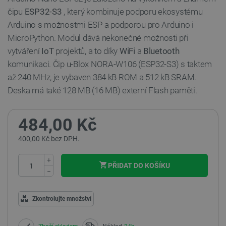
čipu
ESP32-S3
, který kombinuje podporu ekosystému
Arduino s možnostmi ESP a podporou pro Arduino i
MicroPython. Modul dává nekonečné možnosti při
vytváření
IoT
projektů, a to díky
WiFi
a
Bluetooth
komunikaci. Čip u-Blox NORA-W106 (ESP32-S3) s taktem
až 240 MHz, je vybaven 384 kB ROM a 512 kB SRAM.
Deska má také 128 MB (16 MB) externí Flash paměti.
484,00 Kč
400,00 Kč bez DPH.
+
PŘIDAT DO KOŠÍKU
−
Zkontrolujte množství