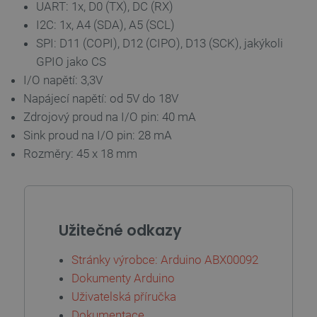
UART: 1x, D0 (TX), DC (RX)
I2C: 1x, A4 (SDA), A5 (SCL)
SPI: D11 (COPI), D12 (CIPO), D13 (SCK), jakýkoli
GPIO jako CS
isListDisplay
botland.cz
Zavřením
prohlížeče
I/O napětí: 3,3V
Napájecí napětí: od 5V do 18V
Zdrojový proud na I/O pin: 40 mA
Sink proud na I/O pin: 28 mA
critCartData
botland.cz
9 minut
54 sekund
Rozměry: 45 x 18 mm
Užitečné odkazy
Stránky výrobce: Arduino ABX00092
Dokumenty Arduino
CookieScriptConsent
CookieScript
2 měsíce
Uživatelská příručka
botland.cz
4 týdny
Dokumentace