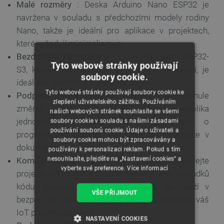
Malé rozměry
: Deska Arduino Nano ESP32 je
navržena v souladu s předchozími modely rodiny
Nano, takže je ideální pro aplikace v projektech,
které vyžadují minimalismus.
Bezdrátová komunikace
: vybavená čipem ESP32-
Tyto webové stránky používají
S3, který poskytuje WiFi a Bluetooth připojení, je
soubory cookie.
ideálním řešením pro projekty IoT.
Tyto webové stránky používají soubory cookie ke
Podpora pro Arduino a MicroPython
: plynule
zlepšení uživatelského zážitku. Používáním
změňte jazyk z Arduina na MicroPython v několika
našich webových stránek souhlasíte se všemi
jednoduchých krocích. Další informace o
soubory cookie v souladu s našimi zásadami
používání souborů cookie. Údaje o uživateli a
programování pomocí MicroPythonu naleznete v
soubory cookie mohou být zpracovávány a
dokumentaci.
používány k personalizaci reklam. Pokud s tím
nesouhlasíte, přejděte na „Nastavení cookies“ a
Kompatibilní s Arduino IoT Cloud
: vytvářejte
vyberte své preference.
Více informací
projekty IoT rychle a snadno pomocí několika řádků
kódu. Aplikace Arduino IoT Cloud vás udrží v
VŠE PŘIJMOUT
bezpečí tím, že vám umožní sledovat a ovládat váš
IoT projekt odkudkoli.
NASTAVENÍ COOKIES