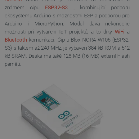
známém čipu
ESP32-S3
, kombinující podporu
ekosystému Arduino s možnostmi ESP a podporou pro
Arduino i MicroPython. Modul dává nekonečné
možnosti při vytváření
IoT
projektů, a to díky
WiFi
a
Bluetooth
komunikaci. Čip u-Blox NORA-W106 (ESP32-
S3) s taktem až 240 MHz, je vybaven 384 kB ROM a 512
kB SRAM. Deska má také 128 MB (16 MB) externí Flash
paměti.