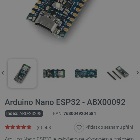
Arduino Nano ESP32 - ABX00092
Index:
ARD-23298
EAN:
7630049204584
Přidat do seznamu přání
(
6
)
4.8
Arduino Nano ESP32 je založeno na výkonném a známém