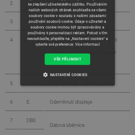
2
VDD
+ 5V napájení
ke zlepšení uživatelského zážitku. Používáním
našich webových stránek souhlasíte se všemi
soubory cookie v souladu s našimi zásadami
3
V0
Kontrast
používání souborů cookie. Údaje o uživateli a
soubory cookie mohou být zpracovávány a
používány k personalizaci reklam. Pokud s tím
nesouhlasíte, přejděte na „Nastavení cookies“ a
4
RS
Zobrazit výběr registru instrukcí
vyberte své preference.
Více informací
(nízký stav) nebo datový registr
VŠE PŘIJMOUT
(vysoký)
NASTAVENÍ COOKIES
5
R / W
Čtení (nízké) / zápis (vysoké)
NEZBYTNĚ NUTNÉ SOUBORY
6
E.
Odemknutí displeje
VÝKONOVÉ SOUBORY
SOUBORY CÍLENÍ
7
DB0
Datová sběrnice.
FUNKČNÍ SOUBORY