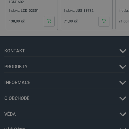
LCM1602
Indeks:
LCD-02351
Indeks:
JUS-19732
Indeks
Cena
Cena
Cena
138,00 Kč
71,00 Kč
71,00
KONTAKT
PHPSESSID
PHP.net
Zavřením
botland.cz
prohlížeče
PRODUKTY
INFORMACE
O OBCHODĚ
VĚDA