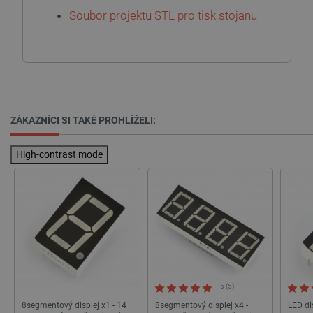
Soubor projektu STL pro tisk stojanu
critCartData
botland.cz
9 minut
54 sekund
ZÁKAZNÍCI SI TAKÉ PROHLÍŽELI:
High-contrast mode
CookieScriptConsent
CookieScript
2 měsíce
botland.cz
4 týdny
5 (5)
8segmentový displej x1 - 14
8segmentový displej x4 -
LED di