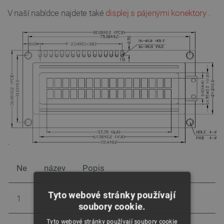
V naší nabídce najdete také
displej s pájenými konektory
.
Ne
název
Popis
Tyto webové stránky používají
1
VSS
Hmotnost
soubory cookie.
Tyto webové stránky používají soubory cookie