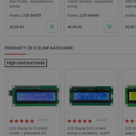
mm modrý - souřadnicová
14mm červená - souřadnice
OSX10
__cf_bm
Cloudflare Inc.
29 minut
anoda
anody
segme
.bambulab.com
54 sekund
Indeks:
LCD-06439
Indeks:
LCD-06449
Indeks
Cena
Cena
Cena
32,00 Kč
40,00 Kč
25,00
PRODUKTY ZE STEJNÉ KATEGORIE:
High-contrast mode
__cf_bm
Cloudflare Inc.
29 minut
.webshopapp.com
56 sekund
4.9 (71)
4.9 (23)
_lb_ccc
.botland.cz
1 rok
LCD displej 2x16 znaků
LCD displej 2x16 znaků
LCD di
modrý + převodník I2C
modrý s konektory - justPi
zelený 