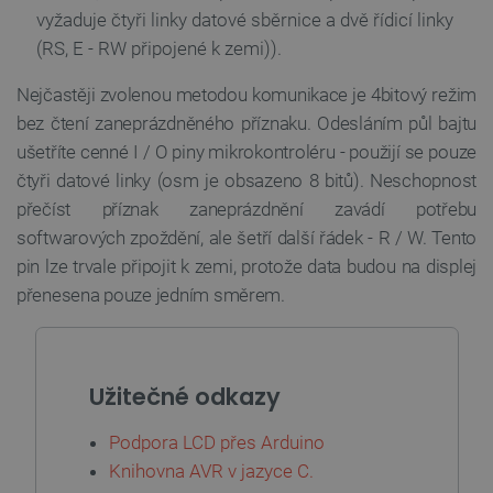
vyžaduje čtyři linky datové sběrnice a dvě řídicí linky
(RS, E - RW připojené k zemi)).
Nejčastěji zvolenou metodou komunikace je 4bitový režim
bez čtení zaneprázdněného příznaku. Odesláním půl bajtu
ušetříte cenné I / O piny mikrokontroléru - použijí se pouze
čtyři datové linky (osm je obsazeno 8 bitů). Neschopnost
přečíst příznak zaneprázdnění zavádí potřebu
softwarových zpoždění, ale šetří další řádek - R / W. Tento
pin lze trvale připojit k zemi, protože data budou na displej
PrestaShop-
.botland.cz
2 týdny 6
[abcdef0123456789]{32}
dní
přenesena pouze jedním směrem.
Užitečné odkazy
isListDisplay
botland.cz
Zavřením
prohlížeče
Podpora LCD přes Arduino
Knihovna AVR v jazyce C.