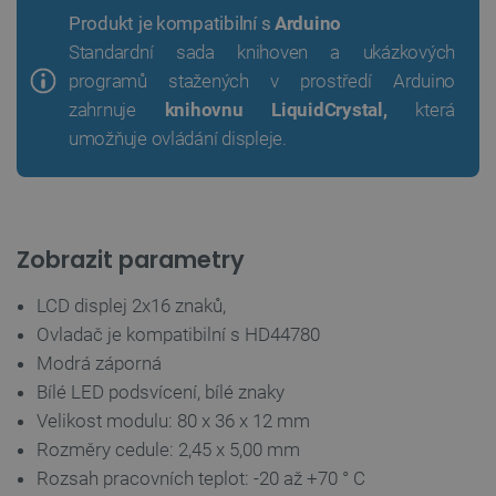
Produkt je kompatibilní s
Arduino
Standardní sada knihoven a ukázkových
programů stažených v prostředí Arduino
zahrnuje
knihovnu LiquidCrystal,
která
umožňuje ovládání displeje.
Zobrazit parametry
LCD displej 2x16 znaků,
Ovladač je kompatibilní s HD44780
Modrá záporná
Bílé LED podsvícení, bílé znaky
Velikost modulu: 80 x 36 x 12 mm
Rozměry cedule: 2,45 x 5,00 mm
Rozsah pracovních teplot: -20 až +70 ° C