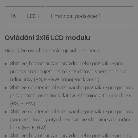
__cf_bm
Cloudflare Inc.
29 minut
.heureka.group
58 sekund
16
LEDK
Hmotnost podsvícení
Ovládání 2x16 LCD modulu
Zásadách ochrany soukromí Google
Displej lze ovládat v následujících režimech:
8bitové, bez čtení zaneprázdněného příznaku - pro
_smvs
.botland.cz
59 minut
přenos potřebujete osm linek datové sběrnice a dvě
53 sekund
řídicí linky (RS, E - RW připojené k zemi).
8bitové se čtením obsazovacího příznaku - pro přenos
je zapotřebí osm linek datové sběrnice a tři řídicí linky
VISITOR_PRIVACY_METADATA
YouTube
5 měsíců
(RS, E, RW).
.youtube.com
4 týdny
4bitové se čtením obsazovacího příznaku - pro přenos
jsou vyžadovány čtyři linky datové sběrnice a tři řídicí
linky (RS, E, RW).
4bitové, bez čtení zaneprázdněného příznaku - přenos