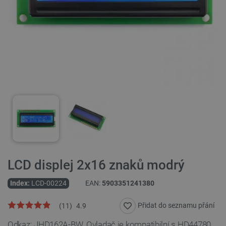
LCD displej 2x16 znaků modrý
Index:
LCD-00224
EAN:
5903351241380
Přidat do seznamu přání
(
11
)
4.9
Odkaz: JHD162A-BW. Ovladač je kompatibilní s HD44780.