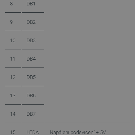
8
DB1
9
DB2
Nezbytně nutné soubory
Výkonové soubory
Soubory cílení
Funkční soubory
10
DB3
Nezbytně nutné soubory cookie umožňují základní
funkce webových stránek, jako je přihlášení
uživatele a správa účtu. Webové stránky nelze bez
11
DB4
nezbytně nutných souborů cookie správně
používat.
Poskytovatel
/
Název
Vyprší
12
DB5
Doména
udid
.botland.cz
4 týdny 2
dny
13
DB6
14
DB7
15
LEDA
Napájení podsvícení + 5V