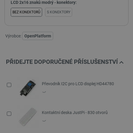
LCD 2x16 znaků modrý - konektory:
BEZ KONEKTORŮ
S KONEKTORY
Výrobce:
OpenPlatform
PŘIDEJTE DOPORUČENÉ PŘÍSLUŠENSTVÍ
Převodník I2C pro LCD displej HD44780
Kontaktní deska JustPi - 830 otvorů